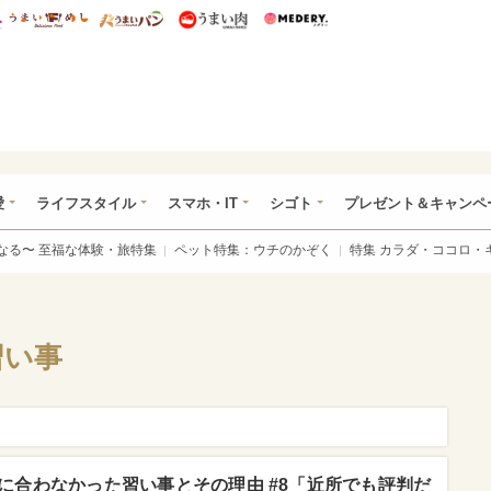
総研 ディズニー特集
mimot.
うまいめし
うまいパン
うまい肉
Medery.
ぴあ総研（うれぴあ）
愛
ライフスタイル
スマホ・IT
シゴト
プレゼント＆キャンペ
なる〜 至福な体験・旅特集
ペット特集：ウチのかぞく
特集 カラダ・ココロ・
習い事
に合わなかった習い事とその理由 #8「近所でも評判だ