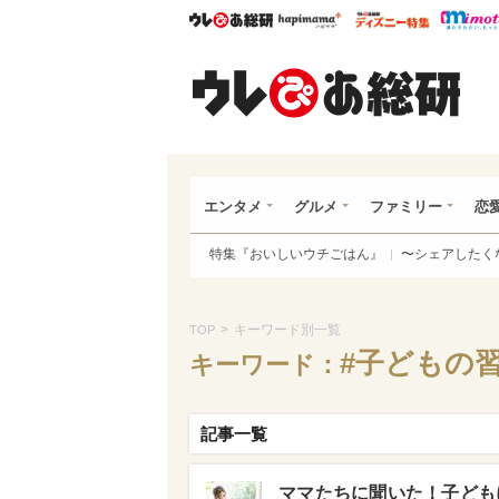
ウレぴあ総研
ハピママ*
ウレぴあ
ウレ
エンタメ
グルメ
ファミリー
恋
特集『おいしいウチごはん』
〜シェアしたく
>
キーワード別一覧
TOP
#子どもの
キーワード：
記事一覧
ママたちに聞いた！子ども