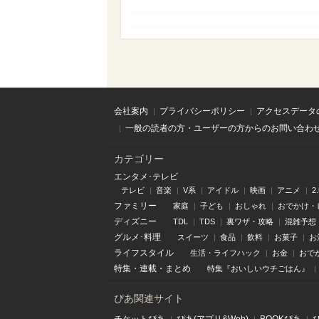
会社案内
プライバシーポリシー
アクセスデータ
一般の読者の方・ユーザーの方からのお問い合わ
カテゴリー
エンタメ･テレビ
テレビ
音楽
V系
アイドル
映画
アニメ
2
ファミリー
家庭
子ども
おしゃれ
おでかけ・
ディズニー
TDL
TDS
裏ワザ・攻略
混雑予想
グルメ･料理
スイーツ
食品
飲料
お菓子
お
ライフスタイル
生活・ライフハック
お金
おで
特集
・
連載
・
まとめ
特集『おいしいウチごはん』
ぴあ関連サイト