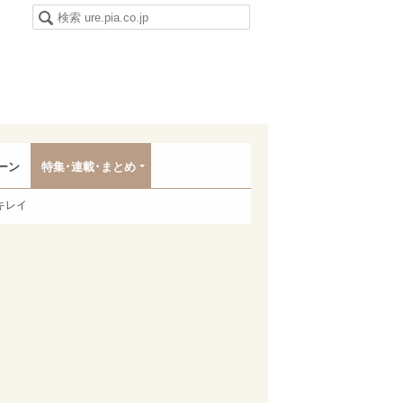
ーン
特集･連載･まとめ
キレイ