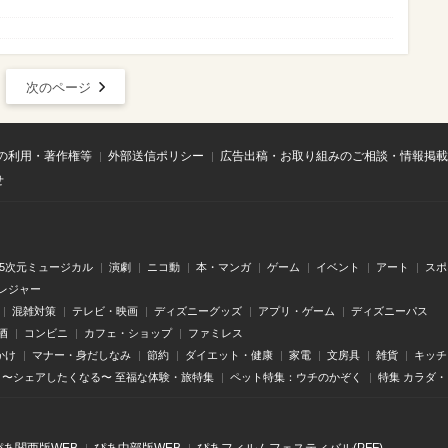
次のページ
の利用・著作権等
外部送信ポリシー
広告出稿・お取り組みのご相談・情報掲載
せ
.5次元ミュージカル
演劇
ニコ動
本・マンガ
ゲーム
イベント
アート
スポ
レジャー
混雑対策
テレビ・映画
ディズニーグッズ
アプリ・ゲーム
ディズニーパス
酒
コンビニ
カフェ・ショップ
ファミレス
かけ
マナー・身だしなみ
節約
ダイエット・健康
家電
文房具
雑貨
キッチ
〜シェアしたくなる〜 至福な体験・旅特集
ペット特集：ウチのかぞく
特集 カラダ