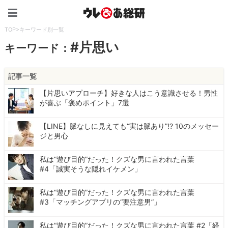
ウレぴあ総研（うれぴあ）
TOP
>
キーワード別一覧
#片思い
キーワード：
記事一覧
【片思いアプローチ】好きな人はこう意識させる！男性
が喜ぶ「褒めポイント」7選
【LINE】脈なしに見えても“実は脈あり”!? 10のメッセー
ジと男心
私は“遊び目的”だった！クズな男に言われた言葉
#4「誠実そうな隠れイケメン」
私は“遊び目的”だった！クズな男に言われた言葉
#3「マッチングアプリの“要注意男”」
私は“遊び目的”だった！クズな男に言われた言葉 #2「経