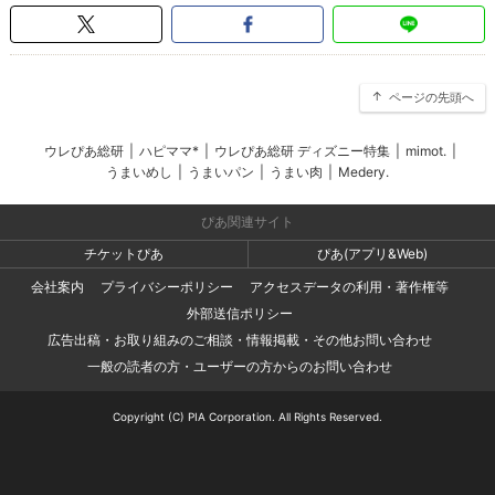
ページの先頭へ
ウレぴあ総研
|
ハピママ*
|
ウレぴあ総研 ディズニー特集
|
mimot.
|
うまいめし
|
うまいパン
|
うまい肉
|
Medery.
ぴあ関連サイト
チケットぴあ
ぴあ(アプリ&Web)
会社案内
プライバシーポリシー
アクセスデータの利用・著作権等
外部送信ポリシー
広告出稿・お取り組みのご相談・情報掲載・その他お問い合わせ
一般の読者の方・ユーザーの方からのお問い合わせ
Copyright (C) PIA Corporation. All Rights Reserved.