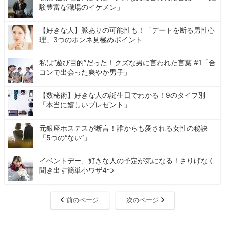
験豊富な職場のイケメン」
【好きな人】脈ありの可能性も！「デートを断る男性心
理」3つのホンネ見極めポイント
私は“遊び目的”だった！クズな男に言われた言葉 #1「合
コンで出会った爽やか男子」
【数秘術】好きな人の誕生日でわかる！9のタイプ別
「本当に嬉しいプレゼント」
元銀座ホステスが断言！誰からも愛される女性の秘訣
「5つの“ない”」
イベントデー、好きな人の予定が気になる！さりげなく
聞き出す簡単小ワザ4つ
前のページ
次のページ