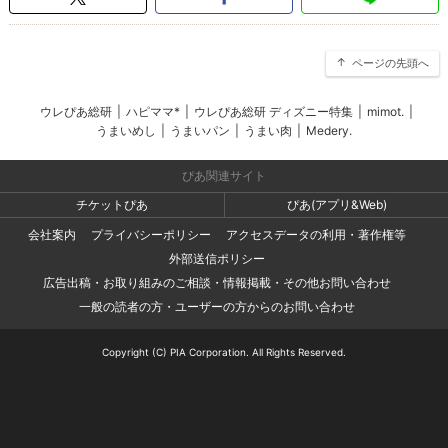
ページの先頭へ
ウレぴあ総研
|
ハピママ*
|
ウレぴあ総研 ディズニー特集
|
mimot.
|
うまいめし
|
うまいパン
|
うまい肉
|
Medery.
ぴあ関連サイト
チケットぴあ
ぴあ(アプリ&Web)
会社案内
プライバシーポリシー
アクセスデータの利用・著作権等
外部送信ポリシー
広告出稿・お取り組みのご相談・情報掲載・その他お問い合わせ
一般の読者の方・ユーザーの方からのお問い合わせ
Copyright (C) PIA Corporation. All Rights Reserved.