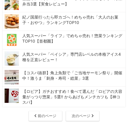
弁当3選【実食レビュー】
紀ノ国屋行ったら即カゴへ！めちゃ売れ「大人のお菓
子・おやつ」ランキングTOP10
人気スーパー「ライフ」でめちゃ売れ！惣菜ランキング
TOP10【首都圏】
人気スーパー「ベイシア」専門店レベルの本格アイス4
種を正直レビュー！
【コスパ抜群】角上魚類で「ご当地サーモン祭り」開催
中！激うま「刺身・寿司・総菜」3選
【ロピア】ガチおすすめ！食べて選んだ「ロピアの大容
量がっつり惣菜」5選!! からあげもメンチカツも【神コ
スパ】
前のページ
次のページ