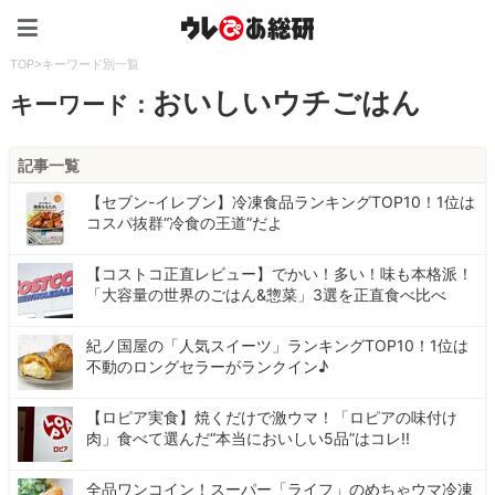
ウレぴあ総研（うれぴあ）
TOP
>
キーワード別一覧
おいしいウチごはん
キーワード：
記事一覧
【セブン-イレブン】冷凍食品ランキングTOP10！1位は
コスパ抜群“冷食の王道”だよ
【コストコ正直レビュー】でかい！多い！味も本格派！
「大容量の世界のごはん&惣菜」3選を正直食べ比べ
紀ノ国屋の「人気スイーツ」ランキングTOP10！1位は
不動のロングセラーがランクイン♪
【ロピア実食】焼くだけで激ウマ！「ロピアの味付け
肉」食べて選んだ“本当においしい5品”はコレ!!
全品ワンコイン！スーパー「ライフ」のめちゃウマ冷凍