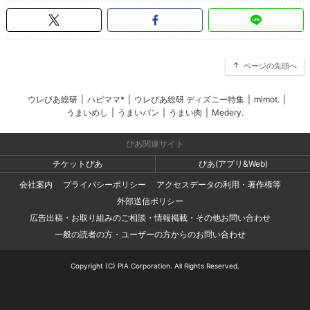
ページの先頭へ
ウレぴあ総研
|
ハピママ*
|
ウレぴあ総研 ディズニー特集
|
mimot.
|
うまいめし
|
うまいパン
|
うまい肉
|
Medery.
ぴあ関連サイト
チケットぴあ
ぴあ(アプリ&Web)
会社案内
プライバシーポリシー
アクセスデータの利用・著作権等
外部送信ポリシー
広告出稿・お取り組みのご相談・情報掲載・その他お問い合わせ
一般の読者の方・ユーザーの方からのお問い合わせ
Copyright (C) PIA Corporation. All Rights Reserved.