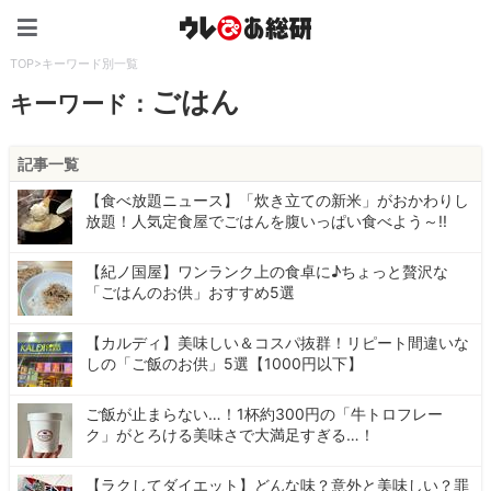
ウレぴあ総研（うれぴあ）
TOP
>
キーワード別一覧
ごはん
キーワード：
記事一覧
【食べ放題ニュース】「炊き立ての新米」がおかわりし
放題！人気定食屋でごはんを腹いっぱい食べよう～!!
【紀ノ国屋】ワンランク上の食卓に♪ちょっと贅沢な
「ごはんのお供」おすすめ5選
【カルディ】美味しい＆コスパ抜群！リピート間違いな
しの「ご飯のお供」5選【1000円以下】
ご飯が止まらない…！1杯約300円の「牛トロフレー
ク」がとろける美味さで大満足すぎる…！
【ラクしてダイエット】どんな味？意外と美味しい？罪