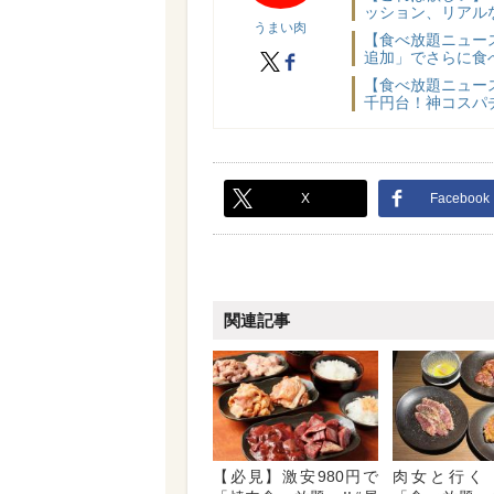
ッション、リアル
うまい肉
【食べ放題ニュー
追加」でさらに食べ
X
facebook
【食べ放題ニュー
千円台！神コスパチ
X
Facebook
関連記事
【必見】激安980円で
肉女と行く