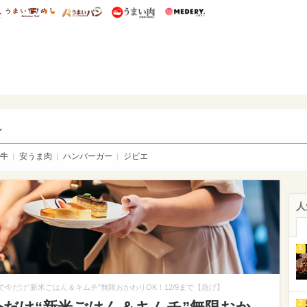
総研 ディズニー特集
mimot.
うまいめし
うまいパン
うまい肉
Medery.
い肉
し
牛
安うま肉
ハンバーガー
ジビエ
人
1
で今だけ“新米ごはん＆キムチ”無限おかわりOK！12/9まで【急げ】
2