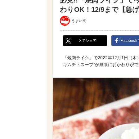
必見!!「焼肉ライク」で
わりOK！12/9まで【急
うまい肉
Xでシェア
Faceboo
「焼肉ライク」で2022年12月1日（
キムチ・スープ”が無限におかわりが