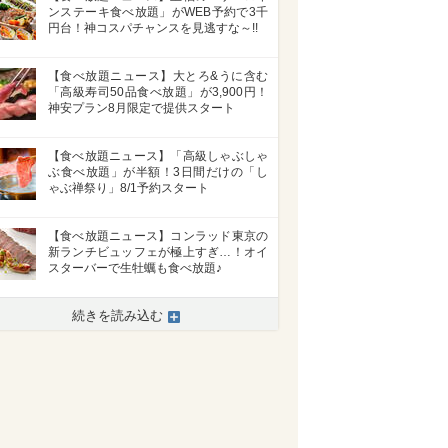
ンステーキ食べ放題」がWEB予約で3千
円台！神コスパチャンスを見逃すな～!!
【食べ放題ニュース】大とろ&うに含む
「高級寿司50品食べ放題」が3,900円！
神安プラン8月限定で提供スタート
【食べ放題ニュース】「高級しゃぶしゃ
ぶ食べ放題」が半額！3日間だけの「し
ゃぶ禅祭り」8/1予約スタート
【食べ放題ニュース】コンラッド東京の
新ランチビュッフェが極上すぎ…！オイ
スターバーで生牡蠣も食べ放題♪
続きを読み込む