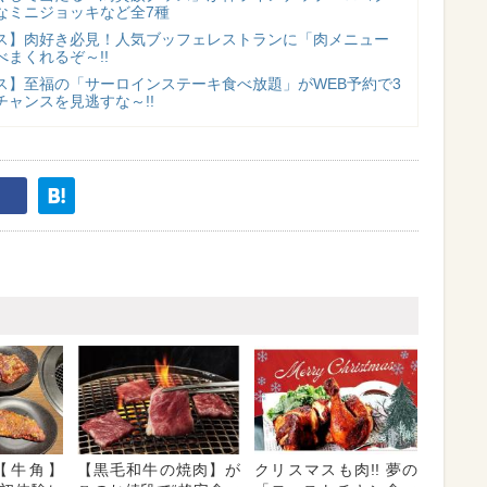
なミニジョッキなど全7種
ス】肉好き必見！人気ブッフェレストランに「肉メニュー
まくれるぞ～!!
ス】至福の「サーロインステーキ食べ放題」がWEB予約で3
ャンスを見逃すな～!!
【牛角】
【黒毛和牛の焼肉】が
クリスマスも肉!! 夢の