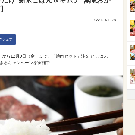
今だけ“新米ごはん＆キムチ”無限おか
げ】
2022.12.5 19:30
3
kでシェア
4
木）から12月9日（金）まで、「焼肉セット」注文で“ごはん・
できるキャンペーンを実施中！
5