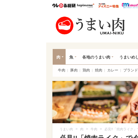
ウレぴあ総研
ハピママ*
ウレぴあ
うま
肉
魚
各地のうまい肉
うまいめ
牛肉
豚肉
鶏肉
焼肉
カレー
ブランド
>
>
>
うまい肉
肉
牛肉
必見!!「焼肉ライク」