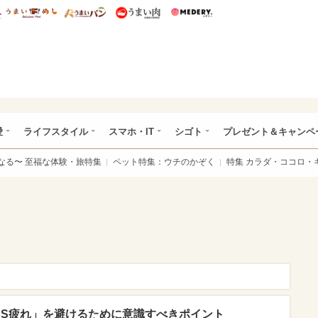
総研 ディズニー特集
mimot.
うまいめし
うまいパン
うまい肉
Medery.
ぴあ総研（うれぴあ）
愛
ライフスタイル
スマホ・IT
シゴト
プレゼント＆キャンペ
なる〜 至福な体験・旅特集
ペット特集：ウチのかぞく
特集 カラダ・ココロ・
NS疲れ」を避けるために意識すべきポイント