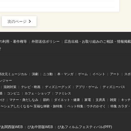
次のページ
の利用・著作権等
外部送信ポリシー
広告出稿・お取り組みのご相談・情報掲載
せ
.5次元ミュージカル
演劇
ニコ動
本・マンガ
ゲーム
イベント
アート
スポ
レジャー
混雑対策
テレビ・映画
ディズニーグッズ
アプリ・ゲーム
ディズニーパス
酒
コンビニ
カフェ・ショップ
ファミレス
かけ
マナー・身だしなみ
節約
ダイエット・健康
家電
文房具
雑貨
キッチ
〜シェアしたくなる〜 至福な体験・旅特集
ペット特集：ウチのかぞく
特集 カラダ
ぴあ関⻄版WEB
ぴあ中部版WEB
ぴあフィルムフェスティバル(PFF)