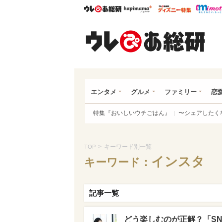
ウレぴあ総研
ハピママ*
ウレぴあ
ウレ
エンタメ
グルメ
ファミリー
恋
特集『おいしいウチごはん』
〜シェアしたく
>
キーワード別一覧
TOP
インスタ
キーワード：
記事一覧
どう楽しむのが正解？「S