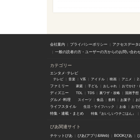
会社案内
プライバシーポリシー
アクセスデータ
一般の読者の方・ユーザーの方からのお問い合わ
カテゴリー
エンタメ･テレビ
テレビ
音楽
V系
アイドル
映画
アニメ
2
ファミリー
家庭
子ども
おしゃれ
おでかけ・
ディズニー
TDL
TDS
裏ワザ・攻略
混雑予想
グルメ･料理
スイーツ
食品
飲料
お菓子
お
ライフスタイル
生活・ライフハック
お金
おで
特集
・
連載
・
まとめ
特集『おいしいウチごはん』
ぴあ関連サイト
チケットぴあ
ぴあ(アプリ&Web)
BOOKぴあ