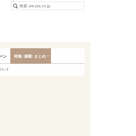
ーン
特集･連載･まとめ
キレイ