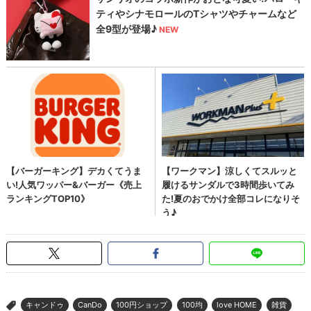
キャンドゥ
CanDo
100円ショップ
100均
love HOME
雑貨
>