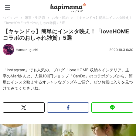
ハピママ*
ハピママ*
>
家事・生活術
>
お金・節約
>
【キャンドゥ】簡単にインスタ映え！
「loveHOMEコラボのおしゃれ雑貨」5選
【キャンドゥ】簡単にインスタ映え！「loveHOME
コラボのおしゃれ雑貨」5選
Hanako Iguchi
2020.10.3 6:30
「Instagram」でも人気の、ブログ「loveHOME 収納＆インテリア」主
宰のMariさんと、人気100円ショップ「CanDo」のコラボグッズから、簡
単にインスタ映えするオシャレなグッズをご紹介。ぜひお気に入りを見つ
けてみてくださいね。