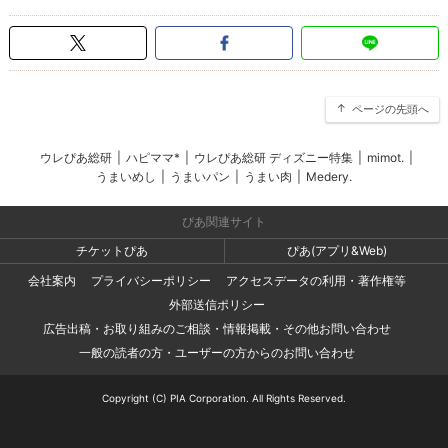
ページの先頭へ
ウレぴあ総研
|
ハピママ*
|
ウレぴあ総研 ディズニー特集
|
mimot.
|
うまいめし
|
うまいパン
|
うまい肉
|
Medery.
ぴあ関連サイト
チケットぴあ
ぴあ(アプリ&Web)
会社案内
プライバシーポリシー
アクセスデータの利用・著作権等
外部送信ポリシー
広告出稿・お取り組みのご相談・情報掲載・その他お問い合わせ
一般の読者の方・ユーザーの方からのお問い合わせ
Copyright (C) PIA Corporation. All Rights Reserved.