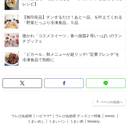
レシピ】
【無印良品】チンするだけ！あと一品、を叶えてくれる
「野菜たっぷり冷凍食品」５品
激かわ「コスメスイーツ」食べ放題♪ 苺いっぱいのラン
チブッフェ
「ピカール」秋メニューが超リッチ! “定番フレンチ”を
冷凍食品で気軽に
ページの先頭へ
ウレぴあ総研
|
ハピママ*
|
ウレぴあ総研 ディズニー特集
|
mimot.
|
うまいめし
|
うまいパン
|
うまい肉
|
Medery.