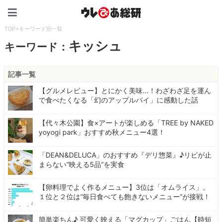
ウレぴあ総研（うれぴあ）
TOP
>
キーワード別一覧
キッシュ
キーワード：
記事一覧
【グルメレビュー】とにかく美味…！わざわざ足を運ん
で食べたくなる「幻のアップルパイ」に感動した話
【代々木公園】食×アートが楽しめる「TREE by NAKED
yoyogi park」おすすめ秋メニュー4選！
「DEAN&DELUCA」のおすすめ『デリ惣菜』♪リピが止
まらない“映える5品”を実食
【卵料理でよく作るメニュー】3位は「オムライス」。
１位と２位は“毎日食べても飽きないメニュー”が接戦！
簡単楽ちん♪ 可愛く映える「マグカップ」ごはん【時短