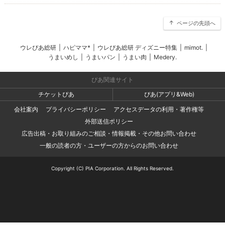
ページの先頭へ
ウレぴあ総研
|
ハピママ*
|
ウレぴあ総研 ディズニー特集
|
mimot.
|
うまいめし
|
うまいパン
|
うまい肉
|
Medery.
ぴあ関連サイト
チケットぴあ
ぴあ(アプリ&Web)
会社案内
プライバシーポリシー
アクセスデータの利用・著作権等
外部送信ポリシー
広告出稿・お取り組みのご相談・情報掲載・その他お問い合わせ
一般の読者の方・ユーザーの方からのお問い合わせ
Copyright (C) PIA Corporation. All Rights Reserved.