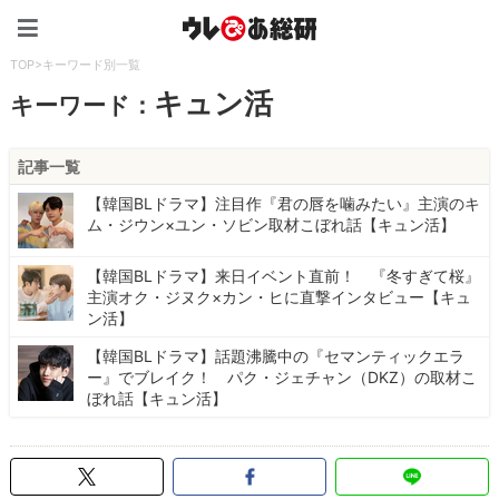
ウレぴあ総研（うれぴあ）
TOP
>
キーワード別一覧
キュン活
キーワード：
記事一覧
【韓国BLドラマ】注目作『君の唇を噛みたい』主演のキ
ム・ジウン×ユン・ソビン取材こぼれ話【キュン活】
【韓国BLドラマ】来日イベント直前！ 『冬すぎて桜』
主演オク・ジヌク×カン・ヒに直撃インタビュー【キュ
ン活】
【韓国BLドラマ】話題沸騰中の『セマンティックエラ
ー』でブレイク！ パク・ジェチャン（DKZ）の取材こ
ぼれ話【キュン活】