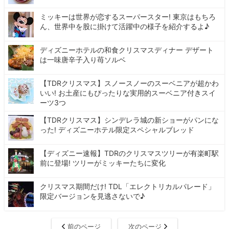
ミッキーは世界が恋するスーパースター! 東京はもちろ
ん、世界中を股に掛けて活躍中の様子を紹介するよ♪
ディズニーホテルの和食クリスマスディナー デザート
は一味唐辛子入り苺ソルベ
【TDRクリスマス】スノースノーのスーベニアが超かわ
いい! お土産にもぴったりな実用的スーベニア付きスイ
ーツ3つ
【TDRクリスマス】シンデレラ城の新ショーがパンにな
った! ディズニーホテル限定スペシャルブレッド
【ディズニー速報】TDRのクリスマスツリーが有楽町駅
前に登場! ツリーがミッキーたちに変化
クリスマス期間だけ! TDL「エレクトリカルパレード」
限定バージョンを見逃さないで♪
前のページ
次のページ