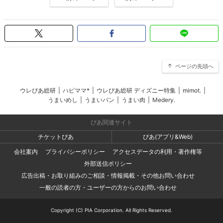
ページの先頭へ
ウレぴあ総研
|
ハピママ*
|
ウレぴあ総研 ディズニー特集
|
mimot.
|
うまいめし
|
うまいパン
|
うまい肉
|
Medery.
ぴあ関連サイト
チケットぴあ
ぴあ(アプリ&Web)
会社案内
プライバシーポリシー
アクセスデータの利用・著作権等
外部送信ポリシー
広告出稿・お取り組みのご相談・情報掲載・その他お問い合わせ
一般の読者の方・ユーザーの方からのお問い合わせ
Copyright (C) PIA Corporation. All Rights Reserved.