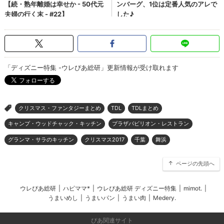
「ディズニー特集 -ウレぴあ総研」更新情報が受け取れます
クリスマス・ファンタジーまとめ
TDL
TDLまとめ
>
キャンプ・ウッドチャック・キッチン
プラザパビリオン・レストラン
グランマ・サラのキッチン
クリスマス2017
千葉
舞浜
ページの先頭へ
ウレぴあ総研
|
ハピママ*
|
ウレぴあ総研 ディズニー特集
|
mimot.
|
うまいめし
|
うまいパン
|
うまい肉
|
Medery.
ぴあ関連サイト