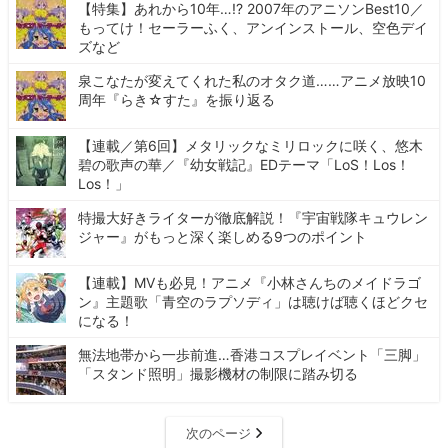
【特集】あれから10年…!? 2007年のアニソンBest10／
もってけ！セーラーふく、アンインストール、空色デイ
ズなど
泉こなたが変えてくれた私のオタク道……アニメ放映10
周年『らき☆すた』を振り返る
【連載／第6回】メタリックなミリロックに咲く、悠木
碧の歌声の華／『幼女戦記』EDテーマ「LoS！Los！
Los！」
特撮大好きライターが徹底解説！『宇宙戦隊キュウレン
ジャー』がもっと深く楽しめる9つのポイント
【連載】MVも必見！アニメ『小林さんちのメイドラゴ
ン』主題歌「青空のラプソディ」は聴けば聴くほどクセ
になる！
無法地帯から一歩前進…香港コスプレイベント「三脚」
「スタンド照明」撮影機材の制限に踏み切る
次のページ