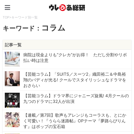
ウレぴあ総研（うれぴあ）
TOP
>
キーワード別一覧
コラム
キーワード：
記事一覧
病院は現金よりも“クレカ”がお得！ ただし分割やリボ
払い時は注意
【芸能コラム】「SUITS／スーツ2」織田裕二＆中島裕
翔のバディが光る! クールでスタイリッシュなドラマを
おさらい
【芸能コラム】ドラマ界にジャニーズ旋風! 4月クールの
九つのドラマに32人が出演
【連載／第7回】歌声もアレンジもコーラスも、とにか
く可愛い！『うらら迷路帖』OPテーマ『夢路らびりん
す』はポップの宝石箱