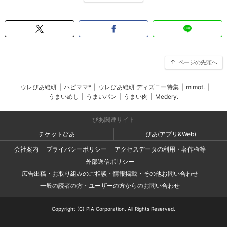
ページの先頭へ
ウレぴあ総研
|
ハピママ*
|
ウレぴあ総研 ディズニー特集
|
mimot.
|
うまいめし
|
うまいパン
|
うまい肉
|
Medery.
ぴあ関連サイト
チケットぴあ
ぴあ(アプリ&Web)
会社案内
プライバシーポリシー
アクセスデータの利用・著作権等
外部送信ポリシー
広告出稿・お取り組みのご相談・情報掲載・その他お問い合わせ
一般の読者の方・ユーザーの方からのお問い合わせ
Copyright (C) PIA Corporation. All Rights Reserved.