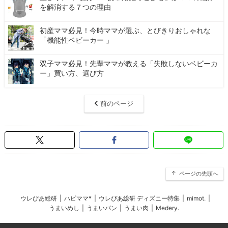
を解消する７つの理由
初産ママ必見！今時ママが選ぶ、とびきりおしゃれな
「機能性ベビーカー 」
双子ママ必見！先輩ママが教える「失敗しないベビーカ
ー」買い方、選び方
前のページ
ページの先頭へ
ウレぴあ総研
|
ハピママ*
|
ウレぴあ総研 ディズニー特集
|
mimot.
|
うまいめし
|
うまいパン
|
うまい肉
|
Medery.