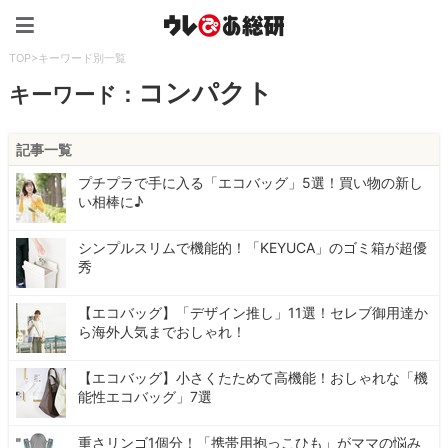
ウレぴあ総研（うれぴあ）
TOP
>
キーワード別一覧
コンパクト
キーワード：
記事一覧
プチプラで手に入る「エコバッグ」5選！買い物の新し
い相棒に♪
シンプルスリムで機能的！「KEYUCA」のゴミ箱が超優
秀
【エコバッグ】「デザイン推し」11選！セレブ御用達か
ら海外人気までおしゃれ！
【エコバッグ】小さくたためて高機能！おしゃれな「機
能性エコバッグ」7選
重さリンゴ1個分！「携帯用抱っこひも」がママの悩み