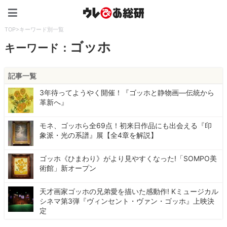
ウレぴあ総研（うれぴあ）
TOP
>
キーワード別一覧
ゴッホ
キーワード：
記事一覧
3年待ってようやく開催！『ゴッホと静物画―伝統から
革新へ』
モネ、ゴッホら全69点！初来日作品にも出会える『印
象派・光の系譜』展【全4章を解説】
ゴッホ《ひまわり》がより見やすくなった!「SOMPO美
術館」新オープン
天才画家ゴッホの兄弟愛を描いた感動作! Kミュージカル
シネマ第3弾『ヴィンセント・ヴァン・ゴッホ』上映決
定