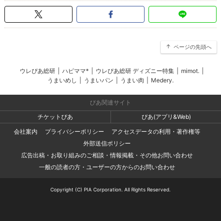
ページの先頭へ
ウレぴあ総研
|
ハピママ*
|
ウレぴあ総研 ディズニー特集
|
mimot.
|
うまいめし
|
うまいパン
|
うまい肉
|
Medery.
ぴあ関連サイト
チケットぴあ
ぴあ(アプリ&Web)
会社案内
プライバシーポリシー
アクセスデータの利用・著作権等
外部送信ポリシー
広告出稿・お取り組みのご相談・情報掲載・その他お問い合わせ
一般の読者の方・ユーザーの方からのお問い合わせ
Copyright (C) PIA Corporation. All Rights Reserved.