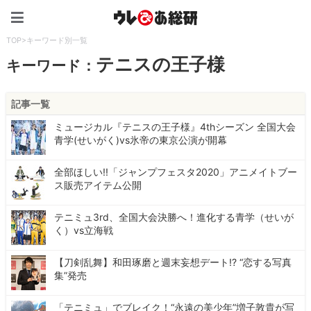
ウレぴあ総研（うれぴあ）
TOP
>
キーワード別一覧
テニスの王子様
キーワード：
記事一覧
ミュージカル『テニスの王子様』4thシーズン 全国大会
青学(せいがく)vs氷帝の東京公演が開幕
全部ほしい!!「ジャンプフェスタ2020」アニメイトブー
ス販売アイテム公開
テニミュ3rd、全国大会決勝へ！進化する青学（せいが
く）vs立海戦
【刀剣乱舞】和田琢磨と週末妄想デート!? “恋する写真
集”発売
「テニミュ」でブレイク！“永遠の美少年”増子敦貴が写