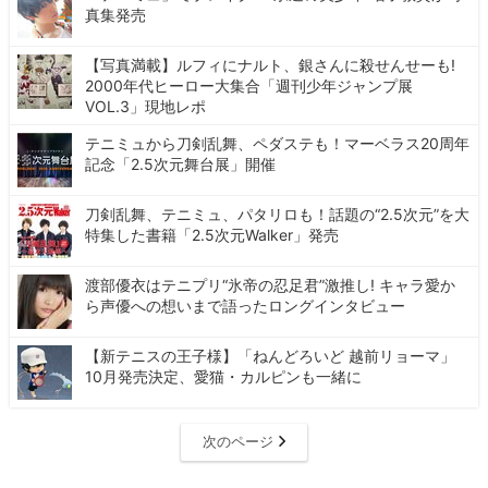
真集発売
【写真満載】ルフィにナルト、銀さんに殺せんせーも!
2000年代ヒーロー大集合「週刊少年ジャンプ展
VOL.3」現地レポ
テニミュから刀剣乱舞、ペダステも！マーベラス20周年
記念「2.5次元舞台展」開催
刀剣乱舞、テニミュ、パタリロも！話題の“2.5次元”を大
特集した書籍「2.5次元Walker」発売
渡部優衣はテニプリ“氷帝の忍足君”激推し! キャラ愛か
ら声優への想いまで語ったロングインタビュー
【新テニスの王子様】「ねんどろいど 越前リョーマ」
10月発売決定、愛猫・カルピンも一緒に
次のページ