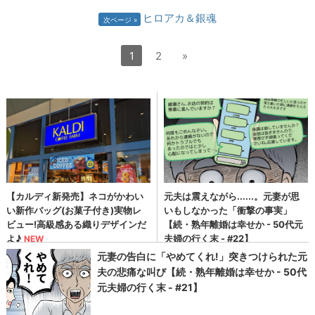
ヒロアカ＆銀魂
次ページ
1
2
»