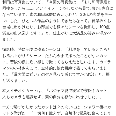
和田は写真集について、「今回の写真集は、『もし和田琢磨と
同棲をしたら……』というイメージをしながら見て頂ける内容に
なっています。素の和田琢磨に近いけれど、30代の恋愛をテー
マにした、ひとつの作品のようにできたらなって。神楽坂やお
台場に出かけたり、お部屋でも様々なシーンを撮影し、100点
満点の出来栄えです！」と、仕上がりに大満足の笑みを浮かべ
ました。
撮影時、特に記憶に残るシーンは、「料理をしているところと
お風呂上がりのシーン。たぶん今まで撮ったことがないカッ
ト。普段の僕に近い感じで撮ってもらえたと思います。カメラ
マンの小林さんには、全体的に彼女目線で撮ってもらいまし
た。『最大限に近い』のぞき見って感じですかね(笑)」と、振
り返りました。
本人イチオシカットは、「パジャマ姿で寝室で寝転ぶカット。
人もカメラも意識せず、素の自分を存分に出せました」。
一方で恥ずかしかったカットは？の問いには、シャワー後のカ
ットを挙げた。「一切何も鍛えず、自然体で撮影に臨んでしま