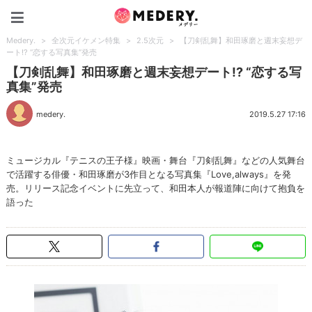
Medery.
Medery.
>
全次元イケメン特集
>
2.5次元
>
【刀剣乱舞】和田琢磨と週末妄想デ
ート!? “恋する写真集”発売
【刀剣乱舞】和田琢磨と週末妄想デート!? “恋する写
真集”発売
medery.
2019.5.27 17:16
ミュージカル『テニスの王子様』映画・舞台『刀剣乱舞』などの人気舞台
で活躍する俳優・和田琢磨が3作目となる写真集『Love,always』を発
売。リリース記念イベントに先立って、和田本人が報道陣に向けて抱負を
語った