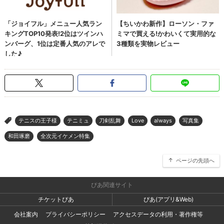
テニスの王子様
テニミュ
刀剣乱舞
Love
always
写真集
>
和田琢磨
全次元イケメン特集
ページの先頭へ
ぴあ関連サイト
チケットぴあ
ぴあ(アプリ&Web)
会社案内
プライバシーポリシー
アクセスデータの利用・著作権等