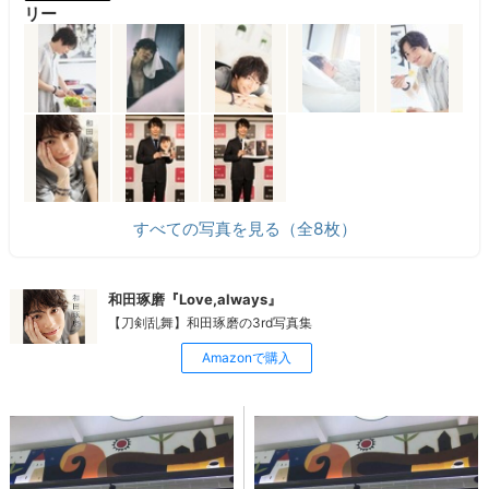
リー
すべての写真を見る（全8枚）
和田琢磨『Love,always』
【刀剣乱舞】和田琢磨の3rd写真集
Amazonで購入