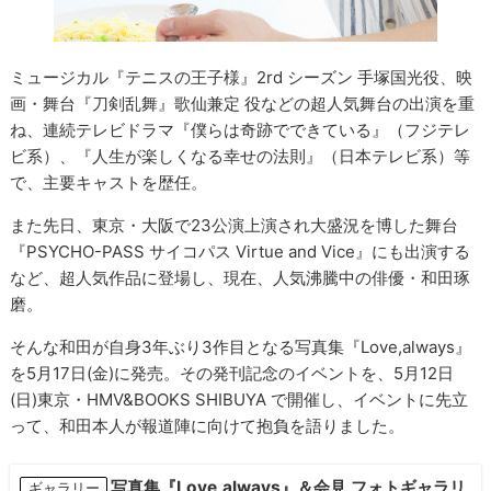
ミュージカル『テニスの王子様』2rd シーズン 手塚国光役、映
画・舞台『刀剣乱舞』歌仙兼定 役などの超人気舞台の出演を重
ね、連続テレビドラマ『僕らは奇跡でできている』（フジテレ
ビ系）、『人生が楽しくなる幸せの法則』（日本テレビ系）等
で、主要キャストを歴任。
また先日、東京・大阪で23公演上演され大盛況を博した舞台
『PSYCHO-PASS サイコパス Virtue and Vice』にも出演する
など、超人気作品に登場し、現在、人気沸騰中の俳優・和田琢
磨。
そんな和田が自身3年ぶり3作目となる写真集『Love,always』
を5月17日(金)に発売。その発刊記念のイベントを、5月12日
(日)東京・HMV&BOOKS SHIBUYA で開催し、イベントに先立
って、和田本人が報道陣に向けて抱負を語りました。
写真集『Love,always』＆会見 フォトギャラリ
ギャラリー