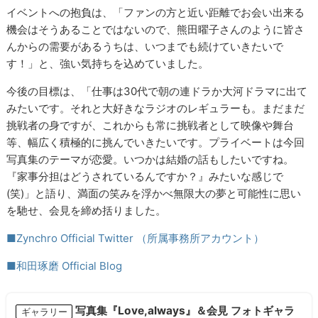
イベントへの抱負は、「ファンの方と近い距離でお会い出来る
機会はそうあることではないので、熊田曜子さんのように皆さ
んからの需要があるうちは、いつまでも続けていきたいで
す！」と、強い気持ちを込めていました。
今後の目標は、「仕事は30代で朝の連ドラか大河ドラマに出て
みたいです。それと大好きなラジオのレギュラーも。まだまだ
挑戦者の身ですが、これからも常に挑戦者として映像や舞台
等、幅広く積極的に挑んでいきたいです。プライベートは今回
写真集のテーマが恋愛。いつかは結婚の話もしたいですね。
『家事分担はどうされているんですか？』みたいな感じで
(笑)」と語り、満面の笑みを浮かべ無限大の夢と可能性に思い
を馳せ、会見を締め括りました。
■Zynchro Official Twitter （所属事務所アカウント）
■和田琢磨 Official Blog
写真集『Love,always』＆会見 フォトギャラ
ギャラリー