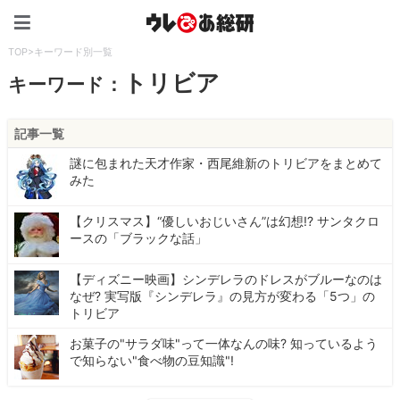
ウレぴあ総研（うれぴあ）
TOP
>
キーワード別一覧
トリビア
キーワード：
記事一覧
謎に包まれた天才作家・西尾維新のトリビアをまとめて
みた
【クリスマス】“優しいおじいさん”は幻想!? サンタクロ
ースの「ブラックな話」
【ディズニー映画】シンデレラのドレスがブルーなのは
なぜ? 実写版『シンデレラ』の見方が変わる「5つ」の
トリビア
お菓子の"サラダ味"って一体なんの味? 知っているよう
で知らない"食べ物の豆知識"!