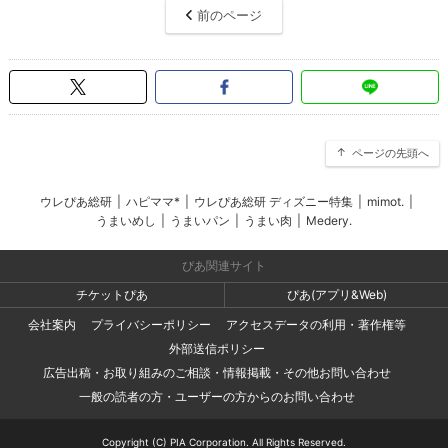
前のページ
ページの先頭へ
ウレぴあ総研
|
ハピママ*
|
ウレぴあ総研 ディズニー特集
|
mimot.
|
うまいめし
|
うまいパン
|
うまい肉
|
Medery.
ぴあ関連サイト
チケットぴあ
ぴあ(アプリ&Web)
会社案内
プライバシーポリシー
アクセスデータの利用・著作権等
外部送信ポリシー
広告出稿・お取り組みのご相談・情報掲載・その他お問い合わせ
一般の読者の方・ユーザーの方からのお問い合わせ
Copyright (C) PIA Corporation. All Rights Reserved.