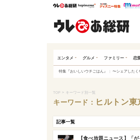
ウレぴあ総研
ハピママ*
ウレぴあ
ウレ
エンタメ
グルメ
ファミリー
恋
特集『おいしいウチごはん』
〜シェアしたく
>
キーワード別一覧
TOP
ヒルトン東
キーワード：
記事一覧
【食べ放題ニュース】「が