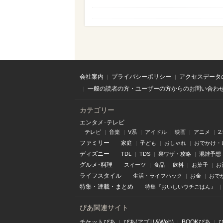
会社案内
プライバシーポリシー
アクセスデータ
一般の読者の方・ユーザーの方からのお問い合わ
カテゴリー
エンタメ･テレビ
テレビ
音楽
V系
アイドル
映画
アニメ
2
ファミリー
家庭
子ども
おしゃれ
おでかけ・
ディズニー
TDL
TDS
裏ワザ・攻略
混雑予想
グルメ･料理
スイーツ
食品
飲料
お菓子
お
ライフスタイル
生活・ライフハック
お金
おで
特集
・
連載
・
まとめ
特集『おいしいウチごはん』
ぴあ関連サイト
チケットぴあ
ぴあ(アプリ&Web)
BOOKぴあ