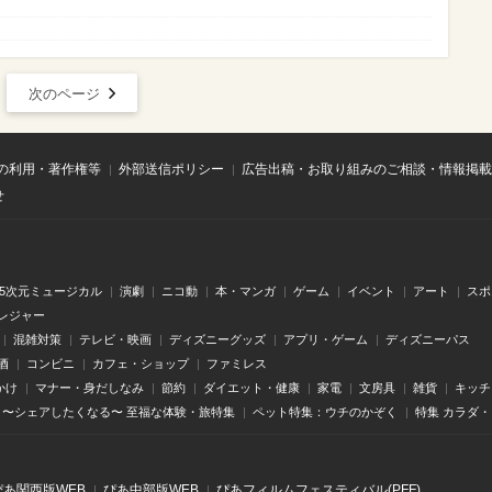
次のページ
の利用・著作権等
外部送信ポリシー
広告出稿・お取り組みのご相談・情報掲載
せ
.5次元ミュージカル
演劇
ニコ動
本・マンガ
ゲーム
イベント
アート
スポ
レジャー
混雑対策
テレビ・映画
ディズニーグッズ
アプリ・ゲーム
ディズニーパス
酒
コンビニ
カフェ・ショップ
ファミレス
かけ
マナー・身だしなみ
節約
ダイエット・健康
家電
文房具
雑貨
キッチ
〜シェアしたくなる〜 至福な体験・旅特集
ペット特集：ウチのかぞく
特集 カラダ
ぴあ関⻄版WEB
ぴあ中部版WEB
ぴあフィルムフェスティバル(PFF)