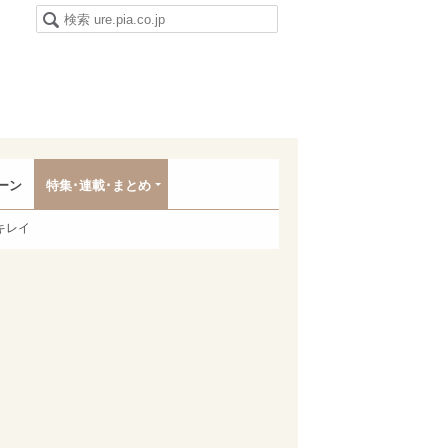
ーン
特集･連載･まとめ
キレイ