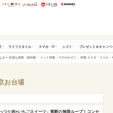
総研 ディズニー特集
mimot.
うまいめし
うまいパン
うまい肉
Medery.
ぴあ総研（うれぴあ）
愛
ライフスタイル
スマホ・IT
シゴト
プレゼント＆キャンペ
なる〜 至福な体験・旅特集
ペット特集：ウチのかぞく
特集 カラダ・ココロ・
京お台場
っつり肉×いちごスイーツ」禁断の無限ループ！コンセ