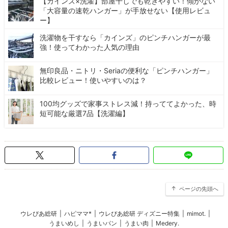
【カインズ×洗濯】部屋干しでも乾きやすい！傾かない
「大容量の速乾ハンガー」が手放せない【使用レビュ
ー】
洗濯物を干すなら「カインズ」のピンチハンガーが最
強！使ってわかった人気の理由
無印良品・ニトリ・Seriaの便利な「ピンチハンガー」
比較レビュー！使いやすいのは？
100均グッズで家事ストレス減！持っててよかった、時
短可能な厳選7品【洗濯編】
ページの先頭へ
ウレぴあ総研
|
ハピママ*
|
ウレぴあ総研 ディズニー特集
|
mimot.
|
うまいめし
|
うまいパン
|
うまい肉
|
Medery.