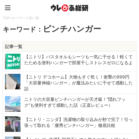
ウレぴあ総研（うれぴあ）
TOP
>
キーワード別一覧
ピンチハンガー
キーワード：
記事一覧
【ニトリ】バスタオルもシーツも一気に干せる！軽くて
たためる便利ハンガーで部屋干しストレスゼロになるよ
【ニトリ デコホーム】大物もすぐ乾く！衝撃の999円
「大容量伸縮ハンガー」が魔法みたいに干せて感動した
話
ニトリの大容量ピンチハンガーが天才級！“隠れフッ
ク”も便利すぎて感動した話（正直レビュー）
【ニトリ・ニシダ】洗濯物の取り込みが秒で完了！引っ
張って取れる「優秀ピンチハンガー」徹底比較