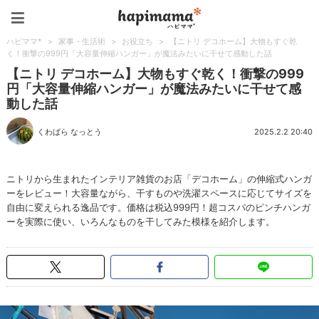
ハピママ*
ハピママ*
>
家事・生活術
>
お役立ち
>
【ニトリ デコホーム】大物もすぐ乾
く！衝撃の999円「大容量伸縮ハンガー」が魔法みたいに干せて感動した話
【ニトリ デコホーム】大物もすぐ乾く！衝撃の999
円「大容量伸縮ハンガー」が魔法みたいに干せて感
動した話
くわばら なっとう
2025.2.2 20:40
ニトリから生まれたインテリア雑貨のお店「デコホーム」の伸縮式ハンガ
ーをレビュー！大容量ながら、干すものや洗濯スペースに応じてサイズを
自由に変えられる逸品です。価格は税込999円！超コスパのピンチハンガ
ーを実際に使い、いろんなものを干してみた模様を紹介します。