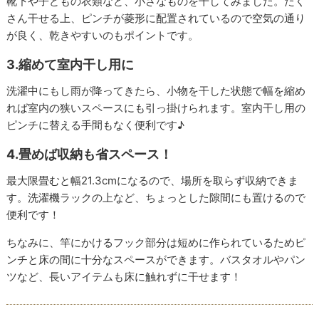
靴下や子どもの衣類など、小さなものを干してみました。たく
さん干せる上、ピンチが菱形に配置されているので空気の通り
が良く、乾きやすいのもポイントです。
3.縮めて室内干し用に
洗濯中にもし雨が降ってきたら、小物を干した状態で幅を縮め
れば室内の狭いスペースにも引っ掛けられます。室内干し用の
ピンチに替える手間もなく便利です♪
4.畳めば収納も省スペース！
最大限畳むと幅21.3cmになるので、場所を取らず収納できま
す。洗濯機ラックの上など、ちょっとした隙間にも置けるので
便利です！
ちなみに、竿にかけるフック部分は短めに作られているためピ
ンチと床の間に十分なスペースができます。バスタオルやパン
ツなど、長いアイテムも床に触れずに干せます！