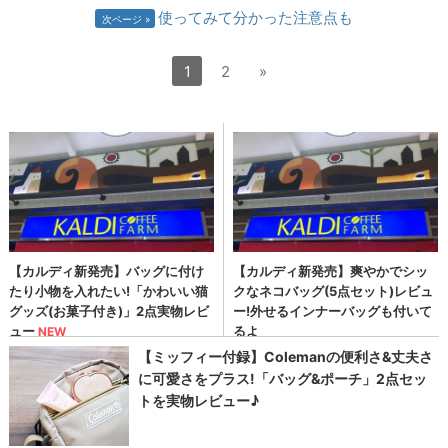
使ってみて分かった注意点も
次ページ
1
2
»