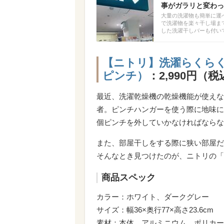
事がガラリと変わっ
大量の洗濯物も簡単に運
で洗濯物を楽々干し場ま
した洗濯干しバーも付い
【ニトリ】洗濯らくらく 
ピンチ）
：2,990円（
最近、洗濯乾燥機の乾燥機能が使えな
者。ピンチハンガーを使う際に地味に
個ピンチを外していかなければならな
また、部屋干しをする際に狭い部屋だ
そんなとき見つけたのが、ニトリの「
商品スペック
カラー：ホワイト、ダークグレー
サイズ：幅36×奥行77×高さ23.6cm
素材：本体…アルミニウム、ポリカー