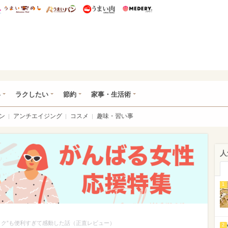
総研 ディズニー特集
mimot.
うまいめし
うまいパン
うまい肉
Medery.
ママ*
い
ラクしたい
節約
家事・生活術
ン
アンチエイジング
コスメ
趣味・習い事
人
1
ック”も便利すぎて感動した話（正直レビュー）
2