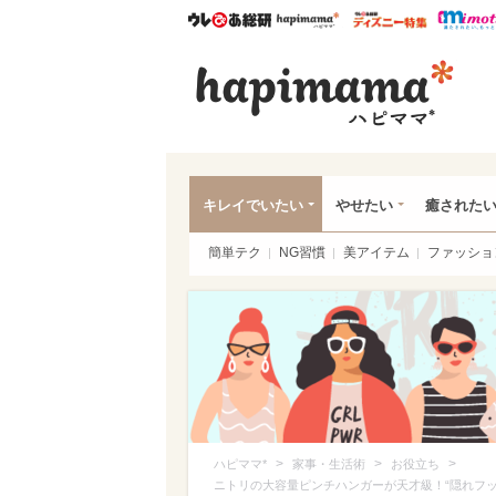
ウレぴあ総研
ハピママ*
ウレぴあ
ハピ
キレイでいたい
やせたい
癒された
簡単テク
NG習慣
美アイテム
ファッショ
>
>
>
ハピママ*
家事・生活術
お役立ち
ニトリの大容量ピンチハンガーが天才級！“隠れフ