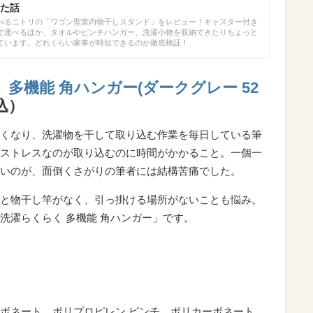
た話
べるニトリの「ワゴン型室内物干しスタンド」をレビュー！キャスター付き
で運べるほか、タオルやピンチハンガー、洗濯小物を収納できたりちょっと
ています。どれくらい家事が時短できるのか徹底検証！
多機能 角ハンガー(ダークグレー 52
税込）
くなり、洗濯物を干して取り込む作業を毎日している筆
ストレスなのが取り込むのに時間がかかること。一個一
いのが、面倒くさがりの筆者には結構苦痛でした。
と物干し竿がなく、引っ掛ける場所がないことも悩み。
洗濯らくらく 多機能 角ハンガー」です。
ボネート、ポリプロピレン ピンチ…ポリカーボネート、