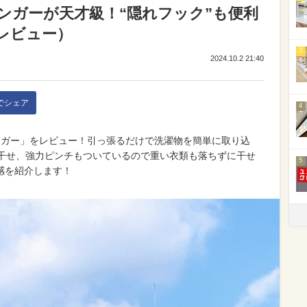
ンガーが天才級！“隠れフック”も便利
レビュー）
3
2024.10.2 21:40
kでシェア
4
ンガー」をレビュー！引っ張るだけで洗濯物を簡単に取り込
り干せ、強力ピンチもついているので重い衣類も落ちずに干せ
5
感を紹介します！