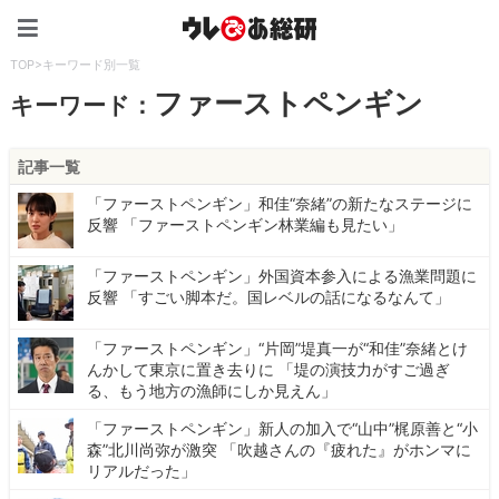
ウレぴあ総研（うれぴあ）
TOP
>
キーワード別一覧
ファーストペンギン
キーワード：
記事一覧
「ファーストペンギン」和佳“奈緒”の新たなステージに
反響 「ファーストペンギン林業編も見たい」
「ファーストペンギン」外国資本参入による漁業問題に
反響 「すごい脚本だ。国レベルの話になるなんて」
「ファーストペンギン」“片岡”堤真一が“和佳”奈緒とけ
んかして東京に置き去りに 「堤の演技力がすご過ぎ
る、もう地方の漁師にしか見えん」
「ファーストペンギン」新人の加入で“山中”梶原善と“小
森”北川尚弥が激突 「吹越さんの『疲れた』がホンマに
リアルだった」