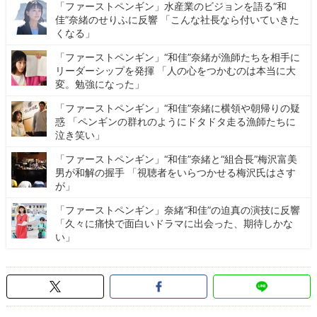
「ファーストペンギン」水産業のビジョンを語る“和
佳”奈緒のせりふに反響 「こんな社長なら付いていきた
くなる」
「ファーストペンギン」“和佳”奈緒が漁師たちを相手に
リーダーシップを発揮 「人の心をつかむのは本当に大
変。勉強になった」
「ファーストペンギン」“和佳”奈緒に横領や朝帰りの疑
惑 「ペンギンの群れのようにドタドタ走る漁師たちに
泣き笑い」
「ファーストペンギン」“和佳”奈緒と“組合長”梅沢富美
男が和解の握手 「視聴者をいらつかせる梅沢氏はさす
が」
「ファーストペンギン」奈緒“和佳”の迫真の演技に反響
「久々に痛快で面白いドラマに出会った、期待しかな
い」