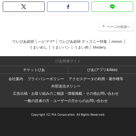
ページの先頭へ
ウレぴあ総研
|
ハピママ*
|
ウレぴあ総研 ディズニー特集
|
mimot.
|
うまいめし
|
うまいパン
|
うまい肉
|
Medery.
ぴあ関連サイト
チケットぴあ
ぴあ(アプリ&Web)
会社案内
プライバシーポリシー
アクセスデータの利用・著作権等
外部送信ポリシー
広告出稿・お取り組みのご相談・情報掲載・その他お問い合わせ
一般の読者の方・ユーザーの方からのお問い合わせ
Copyright (C) PIA Corporation. All Rights Reserved.