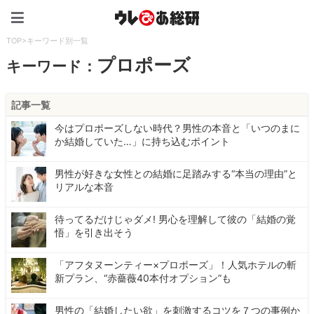
ウレぴあ総研（うれぴあ）
TOP
>
キーワード別一覧
プロポーズ
キーワード：
記事一覧
今はプロポーズしない時代？男性の本音と「いつのまに
か結婚していた…」に持ち込むポイント
男性が好きな女性との結婚に足踏みする“本当の理由”と
リアルな本音
待ってるだけじゃダメ! 男心を理解して彼の「結婚の覚
悟」を引き出そう
「アフタヌーンティー×プロポーズ」！人気ホテルの斬
新プラン、“赤薔薇40本付オプション”も
男性の「結婚したい欲」を刺激するコツを７つの事例か