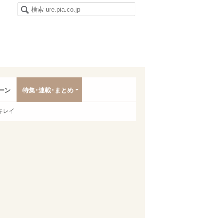
ーン
特集･連載･まとめ
キレイ