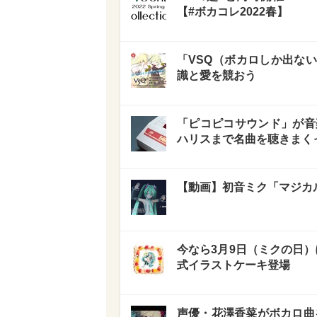
【#ボカコレ2022春】
「VSQ（ボカロしか出な
識と愛を競おう
「ピコピコサウンド」が音
ハリスまで名曲を聴きまく
【動画】初音ミク「マジカル
今なら3月9日（ミクの日）
式イラストケーキ登場
声優・花澤香菜がボカロ曲