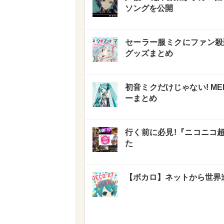
ソングを公開
セーラー服ミクにファン殺
グッズまとめ
初音ミクだけじゃない! M
ーまとめ
行く前に必見!『ニコニコ
た
【ボカロ】ネットから世界進