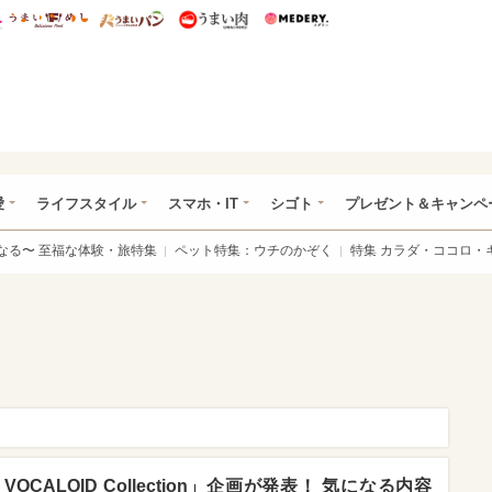
総研 ディズニー特集
mimot.
うまいめし
うまいパン
うまい肉
Medery.
ぴあ総研（うれぴあ）
愛
ライフスタイル
スマホ・IT
シゴト
プレゼント＆キャンペ
なる〜 至福な体験・旅特集
ペット特集：ウチのかぞく
特集 カラダ・ココロ・
OCALOID Collection」企画が発表！ 気になる内容