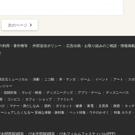
次のページ
の利用・著作権等
外部送信ポリシー
広告出稿・お取り組みのご相談・情報掲載
せ
.5次元ミュージカル
演劇
ニコ動
本・マンガ
ゲーム
イベント
アート
スポ
レジャー
混雑対策
テレビ・映画
ディズニーグッズ
アプリ・ゲーム
ディズニーパス
酒
コンビニ
カフェ・ショップ
ファミレス
かけ
マナー・身だしなみ
節約
ダイエット・健康
家電
文房具
雑貨
キッチ
〜シェアしたくなる〜 至福な体験・旅特集
ペット特集：ウチのかぞく
特集 カラダ
ぴあ関⻄版WEB
ぴあ中部版WEB
ぴあフィルムフェスティバル(PFF)