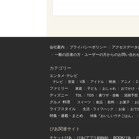
会社案内
プライバシーポリシー
アクセスデータ
一般の読者の方・ユーザーの方からのお問い合わ
カテゴリー
エンタメ･テレビ
テレビ
音楽
V系
アイドル
映画
アニメ
2
ファミリー
家庭
子ども
おしゃれ
おでかけ・
ディズニー
TDL
TDS
裏ワザ・攻略
混雑予想
グルメ･料理
スイーツ
食品
飲料
お菓子
お
ライフスタイル
生活・ライフハック
お金
おで
特集
・
連載
・
まとめ
特集『おいしいウチごはん』
ぴあ関連サイト
チケットぴあ
ぴあ(アプリ&Web)
BOOKぴあ