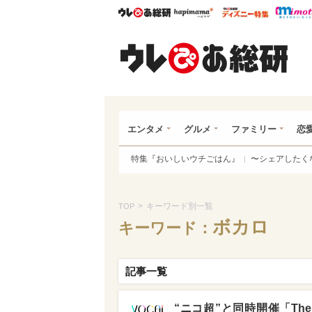
ウレぴあ総研
ハピママ*
ウレぴあ
ウレ
エンタメ
グルメ
ファミリー
恋
特集『おいしいウチごはん』
〜シェアしたく
>
キーワード別一覧
TOP
ボカロ
キーワード：
記事一覧
“ニコ超”と同時開催「The V