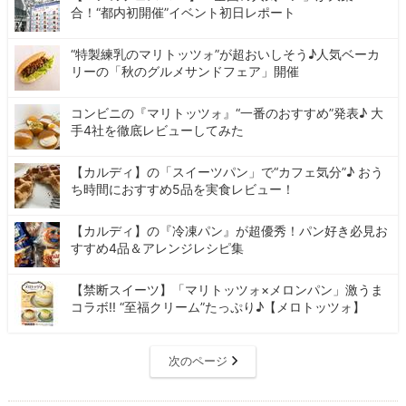
合！“都内初開催”イベント初日レポート
“特製練乳のマリトッツォ”が超おいしそう♪人気ベーカ
リーの「秋のグルメサンドフェア」開催
コンビニの『マリトッツォ』“一番のおすすめ”発表♪ 大
手4社を徹底レビューしてみた
【カルディ】の「スイーツパン」で“カフェ気分”♪ おう
ち時間におすすめ5品を実食レビュー！
【カルディ】の『冷凍パン』が超優秀！パン好き必見お
すすめ4品＆アレンジレシピ集
【禁断スイーツ】「マリトッツォ×メロンパン」激うま
コラボ!! “至福クリーム”たっぷり♪【メロトッツォ】
次のページ