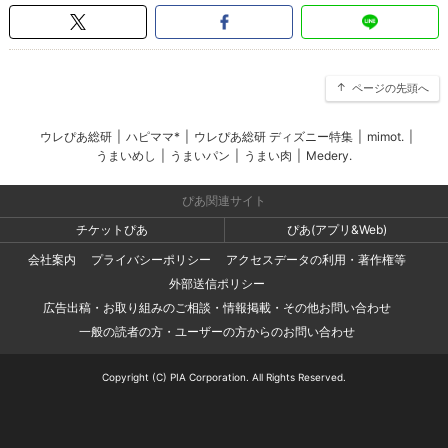
ページの先頭へ
ウレぴあ総研
|
ハピママ*
|
ウレぴあ総研 ディズニー特集
|
mimot.
|
うまいめし
|
うまいパン
|
うまい肉
|
Medery.
ぴあ関連サイト
チケットぴあ
ぴあ(アプリ&Web)
会社案内
プライバシーポリシー
アクセスデータの利用・著作権等
外部送信ポリシー
広告出稿・お取り組みのご相談・情報掲載・その他お問い合わせ
一般の読者の方・ユーザーの方からのお問い合わせ
Copyright (C) PIA Corporation. All Rights Reserved.