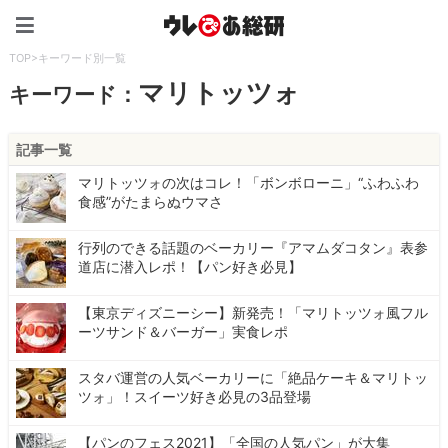
ウレぴあ総研（うれぴあ）
TOP
>
キーワード別一覧
マリトッツォ
キーワード：
記事一覧
マリトッツォの次はコレ！「ボンボローニ」“ふわふわ
食感”がたまらぬウマさ
行列のできる話題のベーカリー『アマムダコタン』表参
道店に潜入レポ！【パン好き必見】
【東京ディズニーシー】新発売！「マリトッツォ風フル
ーツサンド＆バーガー」実食レポ
スタバ運営の人気ベーカリーに「絶品ケーキ＆マリトッ
ツォ」！スイーツ好き必見の3品登場
【パンのフェス2021】「全国の人気パン」が大集