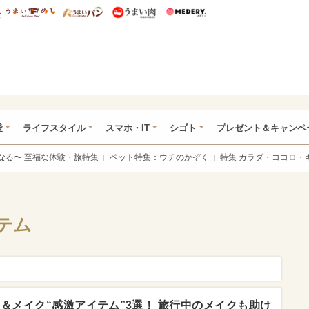
総研 ディズニー特集
mimot.
うまいめし
うまいパン
うまい肉
Medery.
ぴあ総研（うれぴあ）
愛
ライフスタイル
スマホ・IT
シゴト
プレゼント＆キャンペ
なる〜 至福な体験・旅特集
ペット特集：ウチのかぞく
特集 カラダ・ココロ・
テム
アケア＆メイク“感激アイテム”3選！ 旅行中のメイクも助け