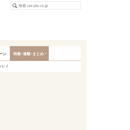
ーン
特集･連載･まとめ
キレイ