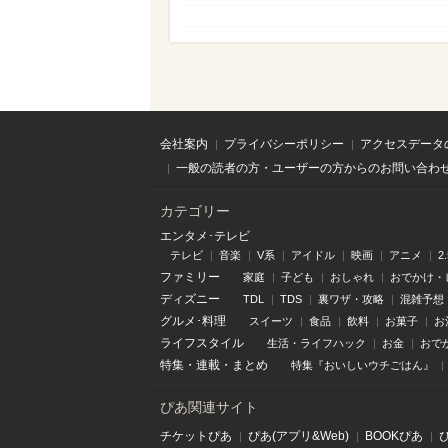
会社案内
プライバシーポリシー
アクセスデータ
一般の読者の方・ユーザーの方からのお問い合わ
カテゴリー
エンタメ･テレビ
テレビ
音楽
V系
アイドル
映画
アニメ
2
ファミリー
家庭
子ども
おしゃれ
おでかけ・
ディズニー
TDL
TDS
裏ワザ・攻略
混雑予想
グルメ･料理
スイーツ
食品
飲料
お菓子
お
ライフスタイル
生活・ライフハック
お金
おで
特集
・
連載
・
まとめ
特集『おいしいウチごはん』
ぴあ関連サイト
チケットぴあ
ぴあ(アプリ&Web)
BOOKぴあ