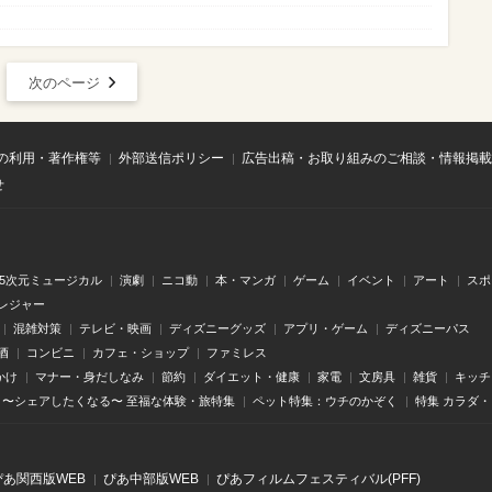
次のページ
の利用・著作権等
外部送信ポリシー
広告出稿・お取り組みのご相談・情報掲載
せ
.5次元ミュージカル
演劇
ニコ動
本・マンガ
ゲーム
イベント
アート
スポ
レジャー
混雑対策
テレビ・映画
ディズニーグッズ
アプリ・ゲーム
ディズニーパス
酒
コンビニ
カフェ・ショップ
ファミレス
かけ
マナー・身だしなみ
節約
ダイエット・健康
家電
文房具
雑貨
キッチ
〜シェアしたくなる〜 至福な体験・旅特集
ペット特集：ウチのかぞく
特集 カラダ
ぴあ関⻄版WEB
ぴあ中部版WEB
ぴあフィルムフェスティバル(PFF)