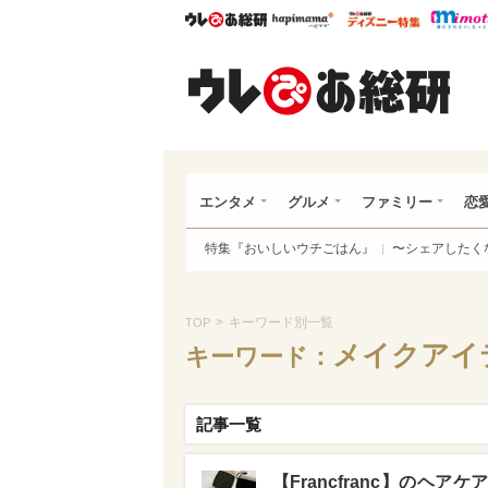
ウレぴあ総研
ハピママ*
ウレぴあ
ウレ
エンタメ
グルメ
ファミリー
恋
特集『おいしいウチごはん』
〜シェアしたく
>
キーワード別一覧
TOP
メイクアイ
キーワード：
記事一覧
【Francfranc】のヘ