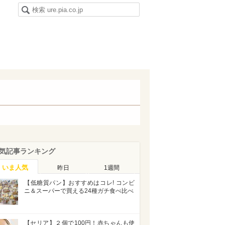
気記事ランキング
いま人気
昨日
1週間
【低糖質パン】おすすめはコレ! コンビ
ニ＆スーパーで買える24種ガチ食べ比べ
【セリア】２個で100円！赤ちゃんも使