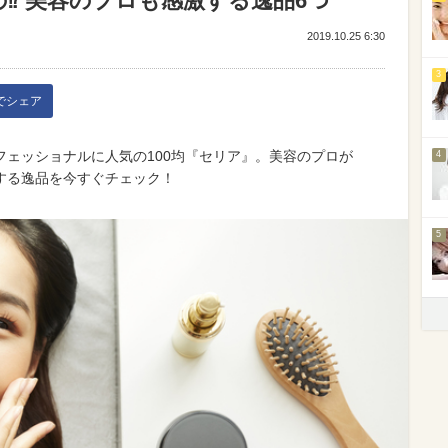
の⁉ 美容のプロも感激する逸品6つ
2019.10.25 6:30
3
kでシェア
ェッショナルに人気の100均『セリア』。美容のプロが
4
する逸品を今すぐチェック！
5