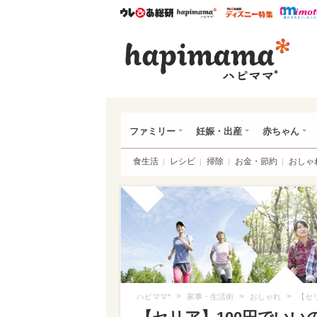
ウレぴあ総研
ハピママ*
ウレぴあ
ハピ
ファミリー
妊娠・出産
赤ちゃん
食生活
レシピ
掃除
お金・節約
おしゃ
>
>
>
ハピママ*
家事・生活術
おしゃれ
【セ