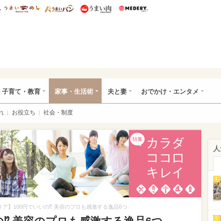
総研 ディズニー特集
mimot.
うまいめし
うまいパン
うまい肉
Medery.
ママ*
子育て・教育
家事・生活術
夫と妻
おでかけ・エンタメ
れ
お役立ち
社会・制度
人
1
リア】100円でいいの⁉ 美容のプロも感激する逸品6つ
2