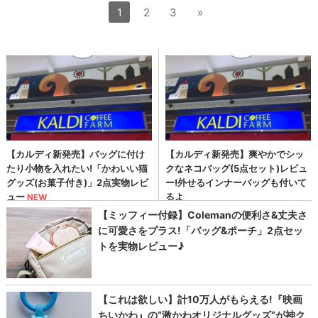
1
2
3
»