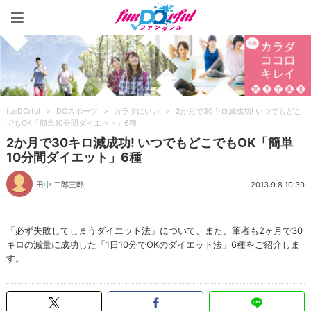
funDOrful
funDOrful
>
DOスポーツ
>
カラダにいい
>
2か月で30キロ減成功! いつでもどこ
でもOK「簡単10分間ダイエット」6種
2か月で30キロ減成功! いつでもどこでもOK「簡単
10分間ダイエット」6種
田中 二郎三郎
2013.9.8 10:30
「必ず失敗してしまうダイエット法」について、また、筆者も2ヶ月で30
キロの減量に成功した「1日10分でOKのダイエット法」6種をご紹介しま
す。