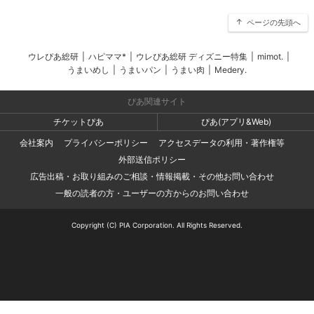
ページの先頭へ
ウレぴあ総研
|
ハピママ*
|
ウレぴあ総研 ディズニー特集
|
mimot.
|
うまいめし
|
うまいパン
|
うまい肉
|
Medery.
ぴあ関連サイト
チケットぴあ
ぴあ(アプリ&Web)
会社案内
プライバシーポリシー
アクセスデータの利用・著作権等
外部送信ポリシー
広告出稿・お取り組みのご相談・情報掲載・その他お問い合わせ
一般の読者の方・ユーザーの方からのお問い合わせ
Copyright (C) PIA Corporation. All Rights Reserved.