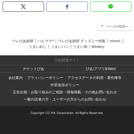
ページの先頭へ
ウレぴあ総研
|
ハピママ*
|
ウレぴあ総研 ディズニー特集
|
mimot.
|
うまいめし
|
うまいパン
|
うまい肉
|
Medery.
ぴあ関連サイト
チケットぴあ
ぴあ(アプリ&Web)
会社案内
プライバシーポリシー
アクセスデータの利用・著作権等
外部送信ポリシー
広告出稿・お取り組みのご相談・情報掲載・その他お問い合わせ
一般の読者の方・ユーザーの方からのお問い合わせ
Copyright (C) PIA Corporation. All Rights Reserved.