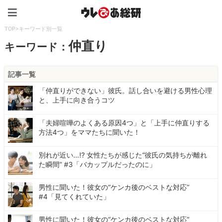
ウレぴあ総研（うれぴあ）
TOP
>
キーワード別一覧
仲直り
キーワード：
記事一覧
「仲直りができない」彼氏。話し合いを避ける男性心理
と、上手に向き合うコツ
「夫婦喧嘩のよくある原因4つ」と「上手に仲直りする
方法4つ」をママたちに聞いた！
別れが近い…!? 女性たちが感じた“彼氏の気持ちが離れ
た瞬間” #3「バカップルだったのに」
男性に聞いた！彼女の“ケンカ後のベストな対応”
#4「見てくれていた」
男性に聞いた！彼女の“ケンカ後のベストな対応”