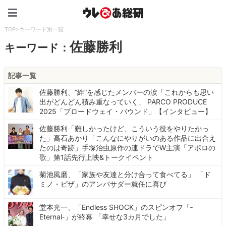
ウレぴあ総研（うれぴあ）
TOP
>
キーワード別一覧
佐藤勝利
キーワード：
記事一覧
佐藤勝利、“絆”を感じたメンバーの涙「これからも思い
出がどんどん積み重なっていく」 PARCO PRODUCE
2025「ブロードウェイ・バウンド」【インタビュー】
佐藤勝利「難しかったけど、こういう役をやりたかっ
た」髙石あかり「こんなにやりがいのある作品に出合え
たのは奇跡」手塚治虫原作の連ドラでW主演「アポロの
歌」第1話先行上映&トークイベント
菊池風磨、「家族や友達と分け合って食べてる」 「ド
ミノ・ピザ」のアンバサダー就任に喜び
堂本光一、「Endless SHOCK」のスピンオフ「‐
Eternal‐」が終幕 「幸せな3カ月でした」