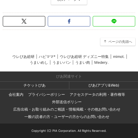
ページの先頭へ
ウレぴあ総研
|
ハピママ*
|
ウレぴあ総研 ディズニー特集
|
mimot.
|
うまいめし
|
うまいパン
|
うまい肉
|
Medery.
ぴあ関連サイト
チケットぴあ
ぴあ(アプリ&Web)
会社案内
プライバシーポリシー
アクセスデータの利用・著作権等
外部送信ポリシー
広告出稿・お取り組みのご相談・情報掲載・その他お問い合わせ
一般の読者の方・ユーザーの方からのお問い合わせ
Copyright (C) PIA Corporation. All Rights Reserved.