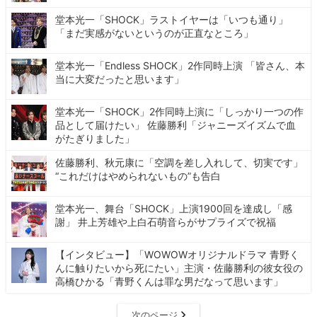
堂本光一「SHOCK」ラストイヤーは「いつも通り」
「まだ実感がないというのが正直なところ」
堂本光一「Endless SHOCK」2作同時上演 「皆さん、本
当に大変だったと思います」
堂本光一「SHOCK」2作同時上演に「しっかり一つの作
品として届けたい」 佐藤勝利「ジャニーズイズムで血
がたぎりました」
佐藤勝利、秋元康に「空調を差し入れして、切実です」
“これだけはやめられないもの”も告白
堂本光一、舞台「SHOCK」上演1900回を達成し「感
謝」 井上芳雄や上白石萌音らがサプライズで祝福
【インタビュー】「WOWOWオリジナルドラマ 青野く
んに触りたいから死にたい」主演・佐藤勝利の彼女役の
高橋ひかる「青野くんは罪な男だなって思います」
次のページ