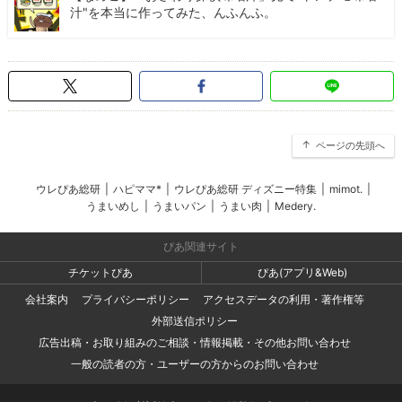
汁"を本当に作ってみた、んふんふ。
ページの先頭へ
ウレぴあ総研
|
ハピママ*
|
ウレぴあ総研 ディズニー特集
|
mimot.
|
うまいめし
|
うまいパン
|
うまい肉
|
Medery.
ぴあ関連サイト
チケットぴあ
ぴあ(アプリ&Web)
会社案内
プライバシーポリシー
アクセスデータの利用・著作権等
外部送信ポリシー
広告出稿・お取り組みのご相談・情報掲載・その他お問い合わせ
一般の読者の方・ユーザーの方からのお問い合わせ