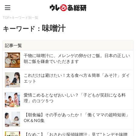
ウレぴあ総研（うれぴあ）
TOP
>
キーワード別一覧
味噌汁
キーワード：
記事一覧
干物に味噌汁に、メレンゲの卵かけご飯。日本の正しい
朝ご飯を鎌倉でいただきます
これだけは避けたい！太る食べ方＆簡単「みそ汁」ダイ
エット
愛情こめるとなぜおいしい？「子どもが笑顔になる料
理」のコツ５つ
【朝食編】その手があったか！「働くママの超時短術」
OK＆NG集
【なめこ】「おさわり探偵味噌汁」見て"トンデモ味噌