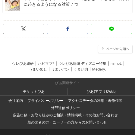
に起きるようになる対策７つ
ページの先頭へ
ウレぴあ総研
|
ハピママ*
|
ウレぴあ総研 ディズニー特集
|
mimot.
|
うまいめし
|
うまいパン
|
うまい肉
|
Medery.
ぴあ関連サイト
チケットぴあ
ぴあ(アプリ&Web)
会社案内
プライバシーポリシー
アクセスデータの利用・著作権等
外部送信ポリシー
広告出稿・お取り組みのご相談・情報掲載・その他お問い合わせ
一般の読者の方・ユーザーの方からのお問い合わせ