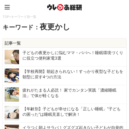
ウレぴあ総研（うれぴあ）
TOP
>
キーワード別一覧
夜更かし
キーワード：
記事一覧
子どもの夜更かしに悩むママ・パパへ！睡眠環境づくり
に役立つ便利家電3選
【学校再開】朝起きられない！すっかり夜型な子どもを
朝型に戻す4つの方法
疲れがたまる人必読！ 家でカンタン実践「濃縮睡眠
法」で体が軽くなる
【年齢別】子どもが幸せになる「正しい睡眠」“子ども
の困った”は睡眠見直しで解決！
イラつく朝よサラバ！グズグズ起きない子どもが自発的