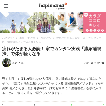
ハピママ*
ハピママ*
>
家事・生活術
>
お役立ち
>
疲れがたまる人必読！ 家でカンタン実
践「濃縮睡眠法」で体が軽くなる
疲れがたまる人必読！ 家でカンタン実践「濃縮睡眠
法」で体が軽くなる
冬木 丹花
2020.3.31 12:28
寝ても寝ても疲れが取れない人必読！ 良い睡眠は長さではなく質なのだ
そう。「誰でも簡単に疲れない体が手に入る 濃縮睡眠®メソッド」（松本
美栄 著／かんき出版）を参考に、誰でも簡単に「濃縮睡眠」を手に入れ
ることのできる方法をご紹介していきます。