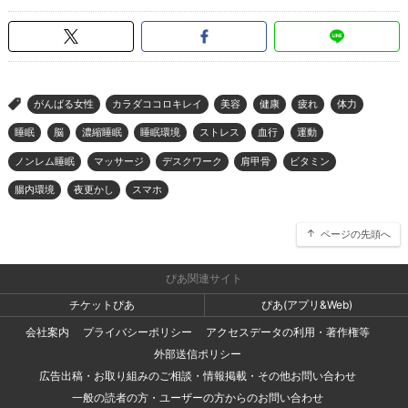
がんばる女性
カラダココロキレイ
美容
健康
疲れ
体力
>
睡眠
脳
濃縮睡眠
睡眠環境
ストレス
血行
運動
ノンレム睡眠
マッサージ
デスクワーク
肩甲骨
ビタミン
腸内環境
夜更かし
スマホ
ページの先頭へ
ぴあ関連サイト
チケットぴあ
ぴあ(アプリ&Web)
会社案内
プライバシーポリシー
アクセスデータの利用・著作権等
外部送信ポリシー
広告出稿・お取り組みのご相談・情報掲載・その他お問い合わせ
一般の読者の方・ユーザーの方からのお問い合わせ