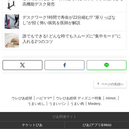
高機能デスク発売
デスクワーク1時間で寿命が22分縮む!? “座りっぱな
し”が招く怖い病気を医師が解説
誰でもできる! どんな時でもスムーズに"集中モード"に
入れる2つのコツ
ページの先頭へ
ウレぴあ総研
|
ハピママ*
|
ウレぴあ総研 ディズニー特集
|
mimot.
|
うまいめし
|
うまいパン
|
うまい肉
|
Medery.
ぴあ関連サイト
チケットぴあ
ぴあ(アプリ&Web)