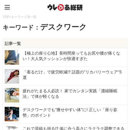
ウレぴあ総研（うれぴあ）
TOP
>
キーワード別一覧
デスクワーク
キーワード：
記事一覧
【極上の座り心地】長時間座ってもお尻や腰が痛くな
い！大人気クッションが快適すぎた
「着るだけ」で疲労軽減!? 話題の“リカバリーウェア”5
選
疲れがたまる人必読！ 家でカンタン実践「濃縮睡眠
法」で体が軽くなる
デスクワークでも“痩せやすい体”に! 正しい「座り姿
勢」のポイント
これで原稿も捗る!? 体に合う高さにラクラク調整できる