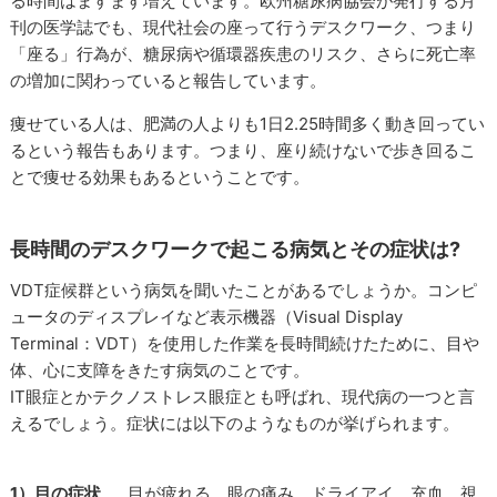
る時間はますます増えています。欧州糖尿病協会が発行する月
刊の医学誌でも、現代社会の座って行うデスクワーク、つまり
「座る」行為が、糖尿病や循環器疾患のリスク、さらに死亡率
の増加に関わっていると報告しています。
痩せている人は、肥満の人よりも1日2.25時間多く動き回ってい
るという報告もあります。つまり、座り続けないで歩き回るこ
とで痩せる効果もあるということです。
長時間のデスクワークで起こる病気とその症状は?
VDT症候群という病気を聞いたことがあるでしょうか。コンピ
ュータのディスプレイなど表示機器（Visual Display
Terminal：VDT）を使用した作業を長時間続けたために、目や
体、心に支障をきたす病気のことです。
IT眼症とかテクノストレス眼症とも呼ばれ、現代病の一つと言
えるでしょう。症状には以下のようなものが挙げられます。
1）目の症状
……目が疲れる、眼の痛み、ドライアイ、充血、視