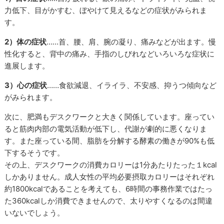
力低下、目がかすむ、ぼやけて見えるなどの症状がみられま
す。
2）体の症状
……首、腰、肩、腕の凝り、痛みなどが出ます。慢
性化すると、背中の痛み、手指のしびれなどいろいろな症状に
進展します。
3）心の症状
……食欲減退、イライラ、不安感、抑うつ傾向など
がみられます。
次に、肥満もデスクワークと大きく関係しています。座ってい
ると筋肉内部の電気活動が低下し、代謝が劇的に悪くなりま
す。また座っている間、脂肪を分解する酵素の働きが90%も低
下するそうです。
その上、デスクワークの消費カロリーは1分あたりたった１kcal
しかありません。成人女性の平均必要摂取カロリーはそれぞれ
約1800kcalであることを考えても、6時間の事務作業ではたっ
た360kcalしか消費できませんので、太りやすくなるのは間違
いないでしょう。