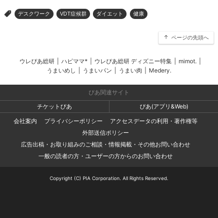
デスクワーク
VDT症候群
ダイエット
健康
>
ページの先頭へ
ウレぴあ総研
|
ハピママ*
|
ウレぴあ総研 ディズニー特集
|
mimot.
|
うまいめし
|
うまいパン
|
うまい肉
|
Medery.
ぴあ関連サイト
チケットぴあ
ぴあ(アプリ&Web)
会社案内
プライバシーポリシー
アクセスデータの利用・著作権等
外部送信ポリシー
広告出稿・お取り組みのご相談・情報掲載・その他お問い合わせ
一般の読者の方・ユーザーの方からのお問い合わせ
Copyright (C) PIA Corporation. All Rights Reserved.