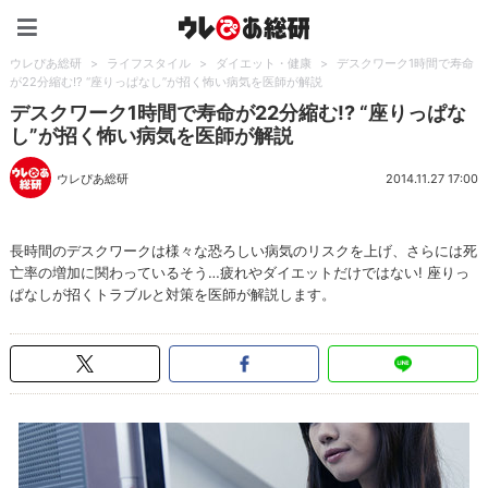
ウレぴあ総研（うれぴあ）
ウレぴあ総研
>
ライフスタイル
>
ダイエット・健康
>
デスクワーク1時間で寿命
が22分縮む!? “座りっぱなし”が招く怖い病気を医師が解説
デスクワーク1時間で寿命が22分縮む!? “座りっぱな
し”が招く怖い病気を医師が解説
ウレぴあ総研
2014.11.27 17:00
長時間のデスクワークは様々な恐ろしい病気のリスクを上げ、さらには死
亡率の増加に関わっているそう…疲れやダイエットだけではない! 座りっ
ぱなしが招くトラブルと対策を医師が解説します。