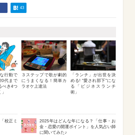
43
な行動で
３ステップで歌が劇的
「ランチ」が出世を決
20代まで
にうまくなる！簡単カ
める! "愛され部下"にな
るべき4つ
ラオケ上達法
る「ビジネスランチ
く」
術」
 「校正ミ
2025年はどんな年になる？「仕事・お
金・恋愛の開運ポイント」を人気占い師
に聞いてみた♪