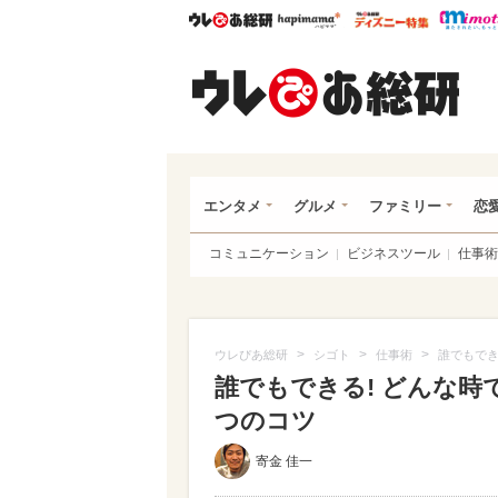
ウレぴあ総研
ハピママ*
ウレぴあ
ウレ
エンタメ
グルメ
ファミリー
恋
コミュニケーション
ビジネスツール
仕事術
>
>
>
ウレぴあ総研
シゴト
仕事術
誰でもでき
誰でもできる! どんな時
つのコツ
寄金 佳一