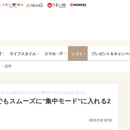
総研 ディズニー特集
mimot.
うまいめし
うまいパン
うまい肉
Medery.
ぴあ総研（うれぴあ）
愛
ライフスタイル
スマホ・IT
シゴト
プレゼント＆キャンペ
語学
る! どんな時でもスムーズに"集中モード"に入れる2つのコツ
でもスムーズに"集中モード"に入れる2
2013.2.18 10:30