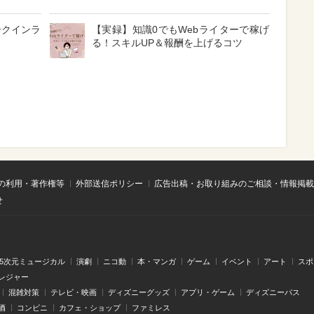
ークインラ
【実録】知識0でもWebライターで稼げ
る！スキルUP＆報酬を上げるコツ
の利用・著作権等
外部送信ポリシー
広告出稿・お取り組みのご相談・情報掲載
せ
.5次元ミュージカル
演劇
ニコ動
本・マンガ
ゲーム
イベント
アート
スポ
レジャー
混雑対策
テレビ・映画
ディズニーグッズ
アプリ・ゲーム
ディズニーパス
酒
コンビニ
カフェ・ショップ
ファミレス