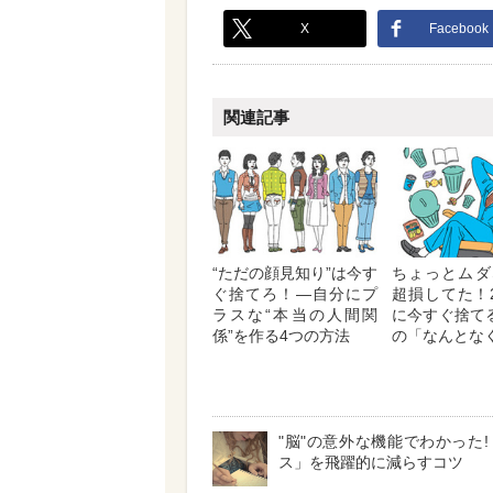
X
Facebook
関連記事
“ただの顔見知り”は今す
ちょっとムダ
ぐ捨てろ！―自分にプ
超損してた！
ラスな“本当の人間関
に今すぐ捨て
係”を作る4つの方法
の「なんとな
"脳"の意外な機能でわかった!
ス」を飛躍的に減らすコツ