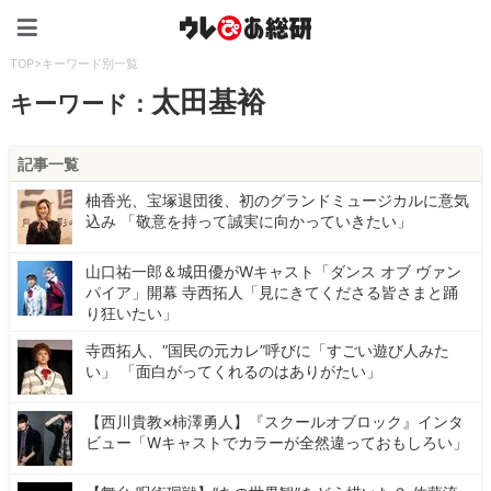
ウレぴあ総研（うれぴあ）
TOP
>
キーワード別一覧
太田基裕
キーワード：
記事一覧
柚香光、宝塚退団後、初のグランドミュージカルに意気
込み 「敬意を持って誠実に向かっていきたい」
山口祐一郎＆城田優がWキャスト「ダンス オブ ヴァン
パイア」開幕 寺西拓人「見にきてくださる皆さまと踊
り狂いたい」
寺西拓人、“国民の元カレ”呼びに「すごい遊び人みた
い」 「面白がってくれるのはありがたい」
【西川貴教×柿澤勇人】『スクールオブロック』インタ
ビュー「Wキャストでカラーが全然違っておもしろい」