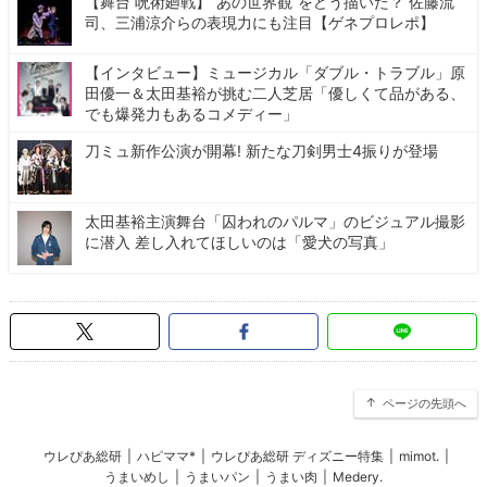
【舞台 呪術廻戦】“あの世界観”をどう描いた？ 佐藤流
司、三浦涼介らの表現力にも注目【ゲネプロレポ】
【インタビュー】ミュージカル「ダブル・トラブル」原
田優一＆太田基裕が挑む二人芝居「優しくて品がある、
でも爆発力もあるコメディー」
刀ミュ新作公演が開幕! 新たな刀剣男士4振りが登場
太田基裕主演舞台「囚われのパルマ」のビジュアル撮影
に潜入 差し入れてほしいのは「愛犬の写真」
ページの先頭へ
ウレぴあ総研
|
ハピママ*
|
ウレぴあ総研 ディズニー特集
|
mimot.
|
うまいめし
|
うまいパン
|
うまい肉
|
Medery.