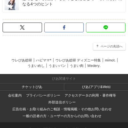
なる4つのヒント
ページの先頭へ
ウレぴあ総研
|
ハピママ*
|
ウレぴあ総研 ディズニー特集
|
mimot.
|
うまいめし
|
うまいパン
|
うまい肉
|
Medery.
ぴあ関連サイト
チケットぴあ
ぴあ(アプリ&Web)
会社案内
プライバシーポリシー
アクセスデータの利用・著作権等
外部送信ポリシー
広告出稿・お取り組みのご相談・情報掲載・その他お問い合わせ
一般の読者の方・ユーザーの方からのお問い合わせ