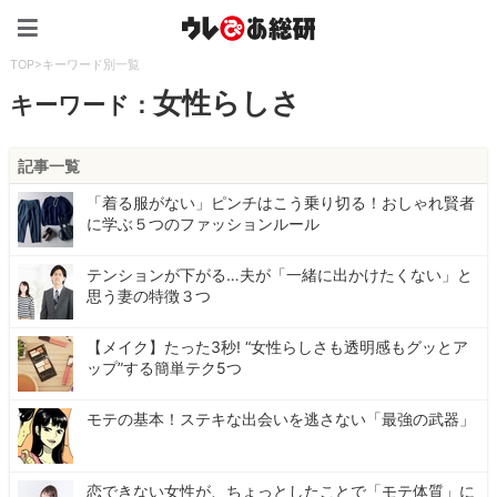
ウレぴあ総研（うれぴあ）
TOP
>
キーワード別一覧
女性らしさ
キーワード：
記事一覧
「着る服がない」ピンチはこう乗り切る！おしゃれ賢者
に学ぶ５つのファッションルール
テンションが下がる…夫が「一緒に出かけたくない」と
思う妻の特徴３つ
【メイク】たった3秒! “女性らしさも透明感もグッとア
ップ”する簡単テク5つ
モテの基本！ステキな出会いを逃さない「最強の武器」
恋できない女性が、ちょっとしたことで「モテ体質」に