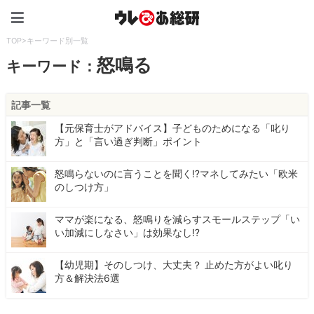
ウレぴあ総研（うれぴあ）
TOP
>
キーワード別一覧
怒鳴る
キーワード：
記事一覧
【元保育士がアドバイス】子どものためになる「叱り
方」と「言い過ぎ判断」ポイント
怒鳴らないのに言うことを聞く⁉マネしてみたい「欧米
のしつけ方」
ママが楽になる、怒鳴りを減らすスモールステップ「い
い加減にしなさい」は効果なし⁉
【幼児期】そのしつけ、大丈夫？ 止めた方がよい叱り
方＆解決法6選