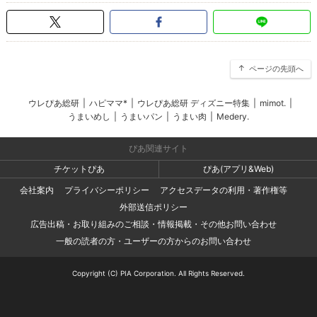
ページの先頭へ
ウレぴあ総研
|
ハピママ*
|
ウレぴあ総研 ディズニー特集
|
mimot.
|
うまいめし
|
うまいパン
|
うまい肉
|
Medery.
ぴあ関連サイト
チケットぴあ
ぴあ(アプリ&Web)
会社案内
プライバシーポリシー
アクセスデータの利用・著作権等
外部送信ポリシー
広告出稿・お取り組みのご相談・情報掲載・その他お問い合わせ
一般の読者の方・ユーザーの方からのお問い合わせ
Copyright (C) PIA Corporation. All Rights Reserved.