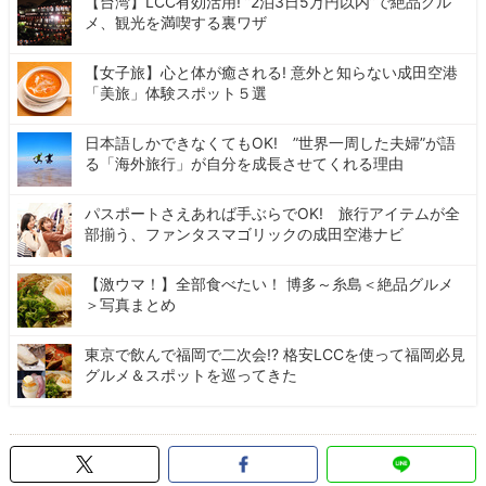
【台湾】LCC有効活用! ”2泊3日5万円以内”で絶品グル
メ、観光を満喫する裏ワザ
【女子旅】心と体が癒される! 意外と知らない成田空港
「美旅」体験スポット５選
日本語しかできなくてもOK! ”世界一周した夫婦”が語
る「海外旅行」が自分を成長させてくれる理由
パスポートさえあれば手ぶらでOK! 旅行アイテムが全
部揃う、ファンタスマゴリックの成田空港ナビ
【激ウマ！】全部食べたい！ 博多～糸島＜絶品グルメ
＞写真まとめ
東京で飲んで福岡で二次会!? 格安LCCを使って福岡必見
グルメ＆スポットを巡ってきた