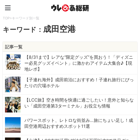
ウレぴあ総研（うれぴあ）
TOP
>
キーワード別一覧
成田空港
キーワード：
記事一覧
【8/31まで】レアな“限定グッズ”を買おう！「ディズニ
ー必見グッズイベント」に激かわアイテム大集合♪【現
地レポ】
【子連れ海外】成田前泊におすすめ！子連れ旅行にぴっ
たりの穴場ホテル
【LCC旅】空き時間を快適に過ごしたい！意外と知らな
い「成田空港第3ターミナル」お役立ち情報
パワースポット、レトロな街並み…旅にちょい足し！成
田空港周辺おすすめスポット11選