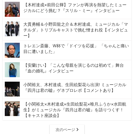
【木村達成×前田公輝】ファンが再演を熱望したミュー
ジカルにどう挑む？『スリル・ミー』インタビュー
大貫勇輔＆小野田龍之介＆木村達成、ミュージカル「マ
チルダ」トリプルキャストで挑む憎まれ役【インタビュ
ー】
トレエン斎藤、W杯で「ドイツを応援」 「ちゃんと痛い
目に遭いました」
【安蘭けい】「こんな母親を演じるのは初めて」舞台
『血の婚礼』インタビュー
小関裕太、木村達成、生田絵梨花ら出演! ミュージカル
『四月は君の嘘』ゲネプロレポ【コメントあり】
【小関裕太×木村達成×生田絵梨花×唯月ふうか×水田航
生】がミュージカル『四月は君の嘘』を語りつくす！
【キャスト座談会】
次のページ