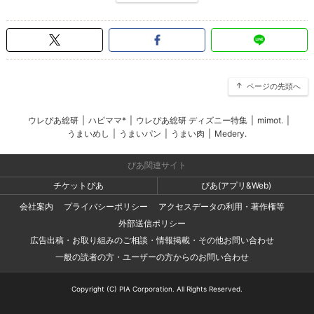
ページの先頭へ
ウレぴあ総研
|
ハピママ*
|
ウレぴあ総研 ディズニー特集
|
mimot.
|
うまいめし
|
うまいパン
|
うまい肉
|
Medery.
ぴあ関連サイト
チケットぴあ
ぴあ(アプリ&Web)
会社案内
プライバシーポリシー
アクセスデータの利用・著作権等
外部送信ポリシー
広告出稿・お取り組みのご相談・情報掲載・その他お問い合わせ
一般の読者の方・ユーザーの方からのお問い合わせ
Copyright (C) PIA Corporation. All Rights Reserved.