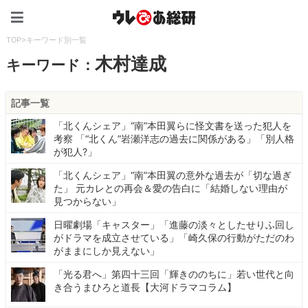
ウレぴあ総研（うれぴあ）
TOP
>
キーワード別一覧
木村達成
キーワード：
記事一覧
「北くんシェア」“南”本田翼らに怪文書を送った犯人を
考察 「“北くん”岩瀬洋志の過去に関係がある」「別人格
が犯人?」
「北くんシェア」“南”本田翼の意外な過去が「切な過ぎ
た」 元カレとの再会＆愛の告白に「結婚しない理由が
見つからない」
日曜劇場「キャスター」「進藤の淡々としたせりふ回し
がドラマを成立させている」「崎久保の行動がただのわ
がままにしか見えない」
「光る君へ」第四十三回「輝きののちに」若い世代と向
き合うまひろと道長【大河ドラマコラム】