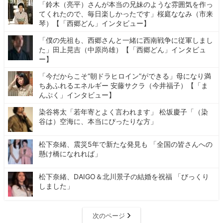
「鈴木（亮平）さんが本当の兄妹のような雰囲気を作っ
てくれたので、毎日楽しかったです」桜庭ななみ（市来
琴）【「西郷どん」インタビュー】
「僕の先祖も、西郷さんと一緒に西南戦争に従軍しまし
た」田上晃吉（中原尚雄）【「西郷どん」インタビュ
ー】
「今だからこそ“朝ドラヒロイン”ができる」母になり満
ちあふれるエネルギー 安藤サクラ（今井福子）【「ま
んぷく」インタビュー】
染谷将太「若年寄とよく言われます」 松坂慶子「（染
谷は）空海に、本当にぴったりな方」
松下奈緒、震災5年で新たな発見も 「全国の皆さんへの
懸け橋になれれば」
松下奈緒、DAIGO＆北川景子の結婚を祝福 「びっくり
しました」
次のページ