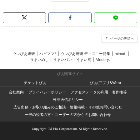
ページの先頭へ
ウレぴあ総研
|
ハピママ*
|
ウレぴあ総研 ディズニー特集
|
mimot.
|
うまいめし
|
うまいパン
|
うまい肉
|
Medery.
ぴあ関連サイト
チケットぴあ
ぴあ(アプリ&Web)
会社案内
プライバシーポリシー
アクセスデータの利用・著作権等
外部送信ポリシー
広告出稿・お取り組みのご相談・情報掲載・その他お問い合わせ
一般の読者の方・ユーザーの方からのお問い合わせ
Copyright (C) PIA Corporation. All Rights Reserved.