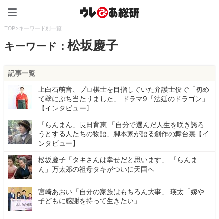
ウレぴあ総研（うれぴあ）
TOP
>
キーワード別一覧
松坂慶子
キーワード：
記事一覧
上白石萌音、プロ棋士を目指していた弁護士役で「初め
て壁にぶち当たりました」 ドラマ9「法廷のドラゴン」
【インタビュー】
「らんまん」長田育恵 「自分で選んだ人生を咲き誇ろ
うとする人たちの物語」脚本家が語る創作の舞台裏【イ
ンタビュー】
松坂慶子「タキさんは幸せだと思います」 「らんま
ん」万太郎の祖母タキがついに天国へ
宮崎あおい「自分の家族はもちろん大事」 瑛太「嫁や
子どもに感謝を持って生きたい」