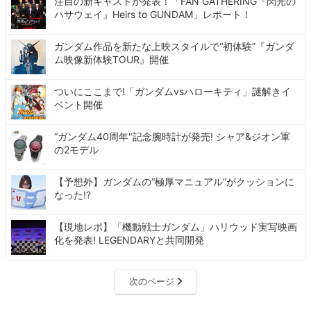
注目の新キャストが発表！「FAN GATHERING『閃光の
ハサウェイ』Heirs to GUNDAM」レポート！
ガンダム作品を新たな上映スタイルで“初体験”『ガンダ
ム映像新体験TOUR』開催
ついにここまで!「ガンダムvsハローキティ」謎解きイ
ベント開催
“ガンダム40周年"記念腕時計が発売! シャア&ジオン軍
の2モデル
【予想外】ガンダムの“極厚マニュアル”がクッションに
なった!?
【現地レポ】「機動戦士ガンダム」ハリウッド実写映画
化を発表! LEGENDARYと共同開発
次のページ