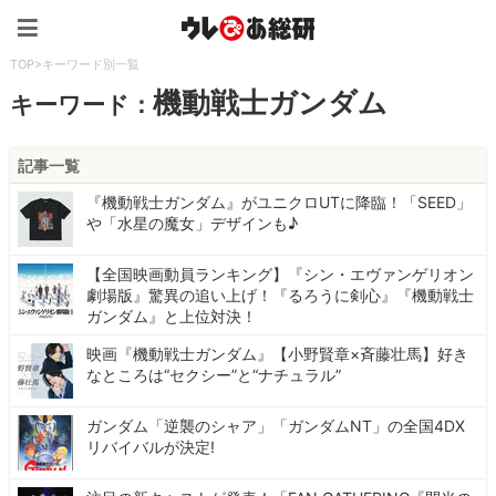
ウレぴあ総研（うれぴあ）
TOP
>
キーワード別一覧
機動戦士ガンダム
キーワード：
記事一覧
『機動戦士ガンダム』がユニクロUTに降臨！「SEED」
や「水星の魔女」デザインも♪
【全国映画動員ランキング】『シン・エヴァンゲリオン
劇場版』驚異の追い上げ！『るろうに剣心』『機動戦士
ガンダム』と上位対決！
映画『機動戦士ガンダム』【小野賢章×斉藤壮馬】好き
なところは“セクシー”と“ナチュラル”
ガンダム「逆襲のシャア」「ガンダムNT」の全国4DX
リバイバルが決定!