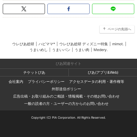
ページの先頭へ
ウレぴあ総研
|
ハピママ*
|
ウレぴあ総研 ディズニー特集
|
mimot.
|
うまいめし
|
うまいパン
|
うまい肉
|
Medery.
ぴあ関連サイト
チケットぴあ
ぴあ(アプリ&Web)
会社案内
プライバシーポリシー
アクセスデータの利用・著作権等
外部送信ポリシー
広告出稿・お取り組みのご相談・情報掲載・その他お問い合わせ
一般の読者の方・ユーザーの方からのお問い合わせ
Copyright (C) PIA Corporation. All Rights Reserved.