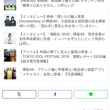
【欅坂46】初映画、延期乗り越え公開! キャプテン菅井
「嘘偽りはありません」と誇らしげ
【インタビュー】映画『僕たちの嘘と真実
Documentary of 欅坂46』小池美波＆原田葵が語る欅坂
46への思い「恐れずに変化と向き合っていきたい」
【インタビュー】「飛龍伝 2020」欅坂46・菅井友香が
女性革命家役に共感「メンバーを守りたいという気持ち
は同じ」
【アイドル】灼熱の果てに見えた最高の景色…!
「TOKYO IDOL FESTIVAL 2016」濃密レポート3日目編
【超水着写真満載】
「欅坂46」ブランド服に早着替え! 新品借り放題アプリ
「メチャカリ」会見に登場！【写真満載】