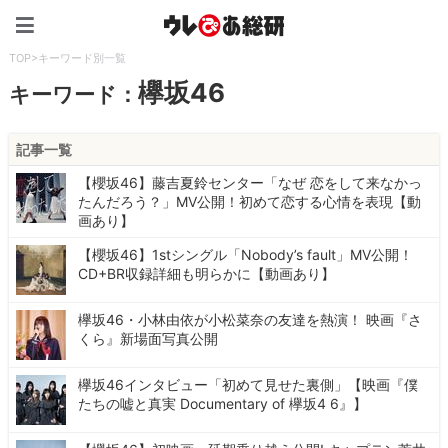
ウレぴあ総研（うれぴあ）
TOP
>
キーワード別一覧
欅坂46
キーワード：
記事一覧
【櫻坂46】藤吉夏鈴センター「なぜ 恋をして来なかっ
たんだろう？」MV公開！初めて恋する心情を表現【動
画あり】
【櫻坂46】1stシングル「Nobody’s fault」MV公開！
CD+BR収録詳細も明らかに【動画あり】
欅坂46・小林由依が小松菜奈の友達を熱演！ 映画『さ
くら』新場面写真公開
欅坂46インタビュー「初めて見せた裏側」【映画『僕
たちの嘘と真実 Documentary of 欅坂4 6』】