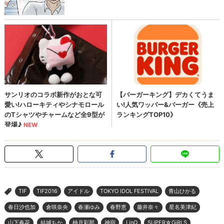
TIF
TIF2016
アイドル
TOKYO IDOL FESTIVAL
青山ひかる
>
春日沙也加
倉咲奈央
春瀬ゆみ
春野恵
藤井奈々
星名美津紀
山下春花
結城ちか
柚月彩那
神宿
LinQ
SUPER☆GiRLS