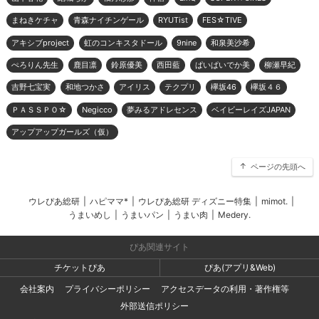
まねきケチャ
青森ナイチンゲール
RYUTist
FES☆TIVE
アキシブproject
虹のコンキスタドール
9nine
和泉美沙希
ぺろりん先生
鹿目凛
鈴原優美
西田藍
ぱいぱいでか美
柳瀬早紀
吉野七宝実
和地つかさ
アイリス
テクプリ
欅坂46
欅坂４６
ＰＡＳＳＰＯ☆
Negicco
夢みるアドレセンス
ベイビーレイズJAPAN
アップアップガールズ（仮）
ページの先頭へ
ウレぴあ総研
|
ハピママ*
|
ウレぴあ総研 ディズニー特集
|
mimot.
|
うまいめし
|
うまいパン
|
うまい肉
|
Medery.
ぴあ関連サイト
チケットぴあ
ぴあ(アプリ&Web)
会社案内
プライバシーポリシー
アクセスデータの利用・著作権等
外部送信ポリシー