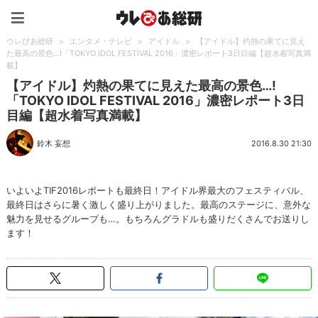
ウレぴあ総研（うれぴあ）
ウレぴあ総研
>
エンタメ・テレビ
>
アイドル
>
【アイドル】灼熱の果てに見え
た最高の景色…!「TOKYO IDOL FESTIVAL 2016」濃密レポート3日目編【超水着写真満
載】
【アイドル】灼熱の果てに見えた最高の景色…!
「TOKYO IDOL FESTIVAL 2016」濃密レポート3日
目編【超水着写真満載】
鈴木 妄想
2016.8.30 21:30
いよいよTIF2016レポートも最終日！アイドル界最大のフェスティバル、
最終日はさらに暑く激しく盛り上がりました。最高のステージに、意外な
魅力を見せるグループも…。もちろんグラドルも盛りだくさんでお送りし
ます！