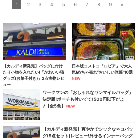
1
2
3
4
5
6
7
8
9
»