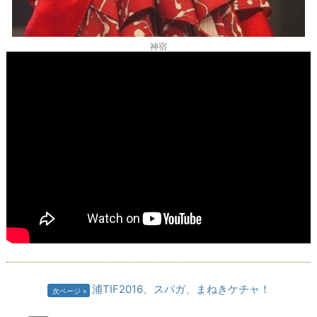
神宿
浦TIF2016、スパガ、まねきケチャ！
次ページ