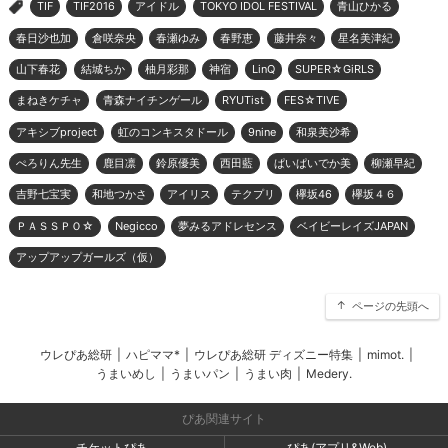
TIF
TIF2016
アイドル
TOKYO IDOL FESTIVAL
青山ひかる
>
春日沙也加
倉咲奈央
春瀬ゆみ
春野恵
藤井奈々
星名美津紀
山下春花
結城ちか
柚月彩那
神宿
LinQ
SUPER☆GiRLS
まねきケチャ
青森ナイチンゲール
RYUTist
FES☆TIVE
アキシブproject
虹のコンキスタドール
9nine
和泉美沙希
ぺろりん先生
鹿目凛
鈴原優美
西田藍
ぱいぱいでか美
柳瀬早紀
吉野七宝実
和地つかさ
アイリス
テクプリ
欅坂46
欅坂４６
ＰＡＳＳＰＯ☆
Negicco
夢みるアドレセンス
ベイビーレイズJAPAN
アップアップガールズ（仮）
ページの先頭へ
ウレぴあ総研
|
ハピママ*
|
ウレぴあ総研 ディズニー特集
|
mimot.
|
うまいめし
|
うまいパン
|
うまい肉
|
Medery.
ぴあ関連サイト
チケットぴあ
ぴあ(アプリ&Web)