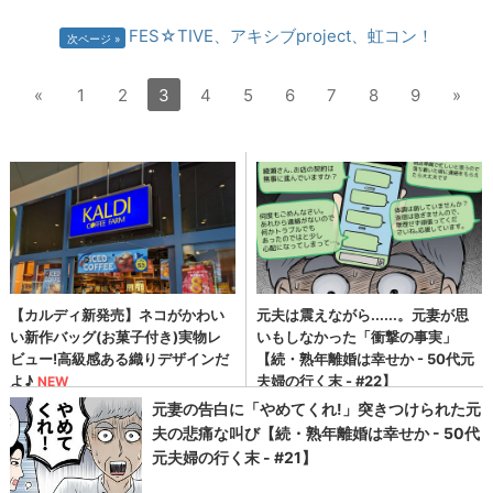
FES☆TIVE、アキシブproject、虹コン！
次ページ
«
1
2
3
4
5
6
7
8
9
»