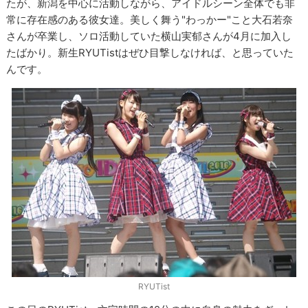
たが、新潟を中心に活動しながら、アイドルシーン全体でも非
常に存在感のある彼女達。美しく舞う"わっかー"こと大石若奈
さんが卒業し、ソロ活動していた横山実郁さんが4月に加入し
たばかり。新生RYUTistはぜひ目撃しなければ、と思っていた
んです。
RYUTist