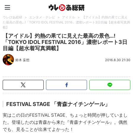
ウレぴあ総研（うれぴあ）
ウレぴあ総研
>
エンタメ・テレビ
>
アイドル
>
【アイドル】灼熱の果てに見え
た最高の景色…!「TOKYO IDOL FESTIVAL 2016」濃密レポート3日目編【超水着写真満
載】
【アイドル】灼熱の果てに見えた最高の景色…!
「TOKYO IDOL FESTIVAL 2016」濃密レポート3日
目編【超水着写真満載】
鈴木 妄想
2016.8.30 21:30
FESTIVAL STAGE 「
青森ナイチンゲール」
実はこの日のFESTIVAL STAGE、ちょっと時間が押していまし
た。登場したのは青森から来た『青森ナイチンゲール』。偶然
でも、見ることが出来てよかった！